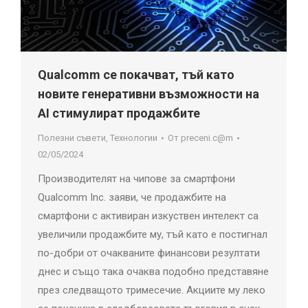
Qualcomm се покачват, тъй като
новите генеративни възможности на
AI стимулират продажбите
Полезни съвети
,
Технологии
От
preceni.c@m
02/05/2024
Производителят на чипове за смартфони
Qualcomm Inc. заяви, че продажбите на
смартфони с активиран изкуствен интелект са
увеличили продажбите му, тъй като е постигнал
по-добри от очакваните финансови резултати
днес и също така очаква подобно представяне
през следващото тримесечие. Акциите му леко