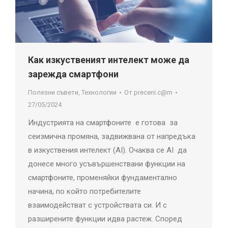
Как изкуственият интелект може да
зарежда смартфони
Полезни съвети
,
Технологии
От
preceni.c@m
27/05/2024
Индустрията на смартфоните е готова за
сеизмична промяна, задвижвана от напредъка
в изкуствения интелект (AI). Очаква се AI да
донесе много усъвършенствани функции на
смартфоните, променяйки фундаментално
начина, по който потребителите
взаимодействат с устройствата си. И с
разширените функции идва растеж. Според