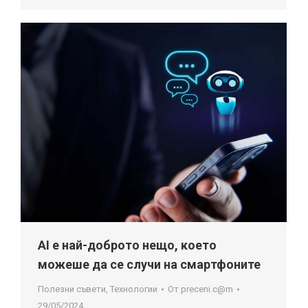
AI е най-доброто нещо, което
можеше да се случи на смартфоните
Полезни съвети
,
Технологии
От
preceni.c@m
29/05/2024