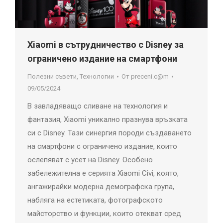
Xiaomi в сътрудничество с Disney за
ограничено издание на смартфони
Полезни съвети
,
Технологии
От
preceni.c@m
09/05/2024
В завладяващо сливане на технология и
фантазия, Xiaomi уникално празнува връзката
си с Disney. Тази синергия породи създаването
на смартфони с ограничено издание, които
ослепяват с усет на Disney. Особено
забележителна е серията Xiaomi Civi, която,
ангажирайки модерна демографска група,
набляга на естетиката, фотографското
майсторство и функции, които отекват сред