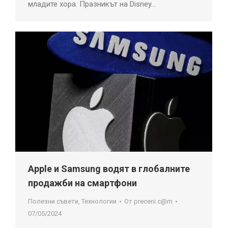
младите хора. Празникът на Disney…
Apple и Samsung водят в глобалните
продажби на смартфони
Полезни съвети
,
Технологии
От
preceni.c@m
07/05/2024