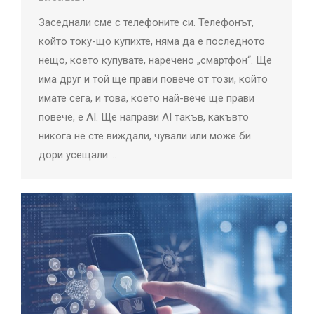
Заседнали сме с телефоните си. Телефонът,
който току-що купихте, няма да е последното
нещо, което купувате, наречено „смартфон“. Ще
има друг и той ще прави повече от този, който
имате сега, и това, което най-вече ще прави
повече, е AI. Ще направи AI такъв, какъвто
никога не сте виждали, чували или може би
дори усещали.…