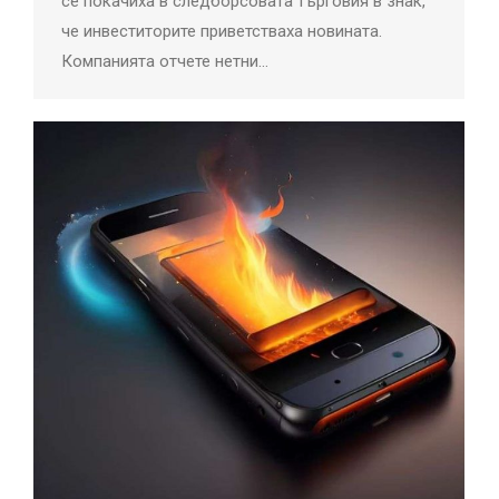
се покачиха в следборсовата търговия в знак,
че инвеститорите приветстваха новината.
Компанията отчете нетни…