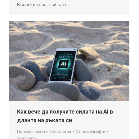
Въпреки това, тъй като…
Как вече да получите силата на AI в
дланта на ръката си
Полезни съвети
,
Технологии
От
preceni.c@m
23/04/2024