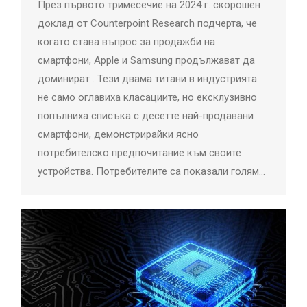
През първото тримесечие на 2024 г. скорошен
доклад от Counterpoint Research подчерта, че
когато става въпрос за продажби на
смартфони, Apple и Samsung продължават да
доминират . Тези двама титани в индустрията
не само оглавиха класациите, но ексклузивно
попълниха списъка с десетте най-продавани
смартфони, демонстрирайки ясно
потребителско предпочитание към своите
устройства. Потребителите са показали голям…