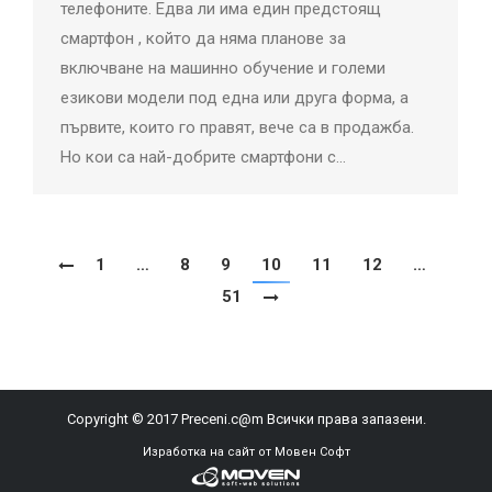
телефоните. Едва ли има един предстоящ
смартфон , който да няма планове за
включване на машинно обучение и големи
езикови модели под една или друга форма, а
първите, които го правят, вече са в продажба.
Но кои са най-добрите смартфони с…
1
…
8
9
10
11
12
…
51
Copyright © 2017 Preceni.c@m Всички права запазени.
Изработка на сайт от Мовен Софт