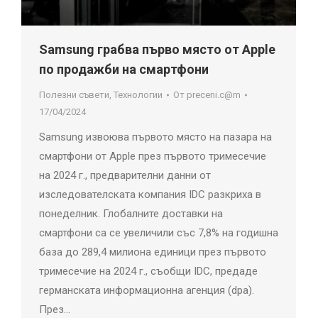
Samsung грабва първо място от Apple
по продажби на смартфони
Полезни съвети
,
Технологии
От
preceni.c@m
17/04/2024
Samsung извоюва първото място на пазара на
смартфони от Apple през първото тримесечие
на 2024 г., предварителни данни от
изследователската компания IDC разкриха в
понеделник. Глобалните доставки на
смартфони са се увеличили със 7,8% на годишна
база до 289,4 милиона единици през първото
тримесечие на 2024 г., съобщи IDC, предаде
германската информационна агенция (dpa).
През…