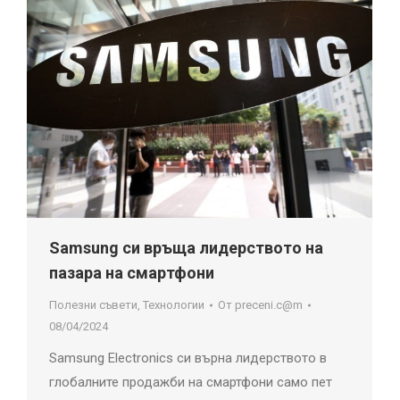
Samsung си връща лидерството на
пазара на смартфони
Полезни съвети
,
Технологии
От
preceni.c@m
08/04/2024
Samsung Electronics си върна лидерството в
глобалните продажби на смартфони само пет