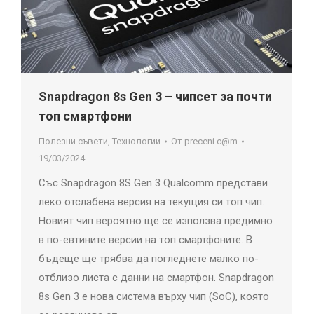
Snapdragon 8s Gen 3 – чипсет за почти
топ смартфони
Полезни съвети
,
Технологии
От
preceni.c@m
19/03/2024
Със Snapdragon 8S Gen 3 Qualcomm представи
леко отслабена версия на текущия си топ чип.
Новият чип вероятно ще се използва предимно
в по-евтините версии на топ смартфоните. В
бъдеще ще трябва да погледнете малко по-
отблизо листа с данни на смартфон. Snapdragon
8s Gen 3 е нова система върху чип (SoC), която