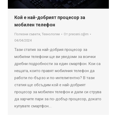
Кой е най-добрият процесор за
мобилен телефон
Полезни съвети
,
Технологии
От
preceni.c@m
04/04/2024
Тази статия за най-добрия процесор за
мобилни телефони ще ви уведоми за всички
дребни подробности за един смартфон. Кои са
нещата, които правят мобилния телефон да
работи по-бързо и по-интелигентно? В тази
статия ще обсъдим кой е най-добрият
процесор за мобилен телефон и дали си струва
да харчите пари за по-добър процесор, докато
купувате смартфон.…