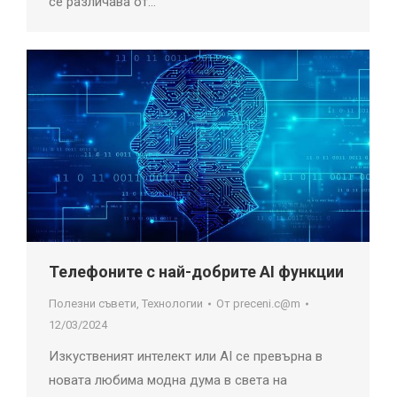
се различава от…
Телефоните с най-добрите AI функции
Полезни съвети
,
Технологии
От
preceni.c@m
12/03/2024
Изкуственият интелект или AI се превърна в
новата любима модна дума в света на