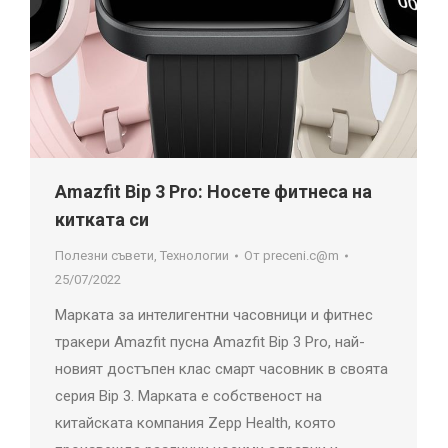
Amazfit Bip 3 Pro: Носете фитнеса на
китката си
Полезни съвети
,
Технологии
От
preceni.c@m
25/07/2022
Марката за интелигентни часовници и фитнес
тракери Amazfit пусна Amazfit Bip 3 Pro, най-
новият достъпен клас смарт часовник в своята
серия Bip 3. Марката е собственост на
китайската компания Zepp Health, която