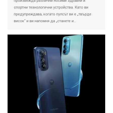
произвежда различни носими здравни и
спортни технологични устройства. Като ви
предупреждава, когато пулсът ви е „твърде
висок“ и ви напомня да „станете и…