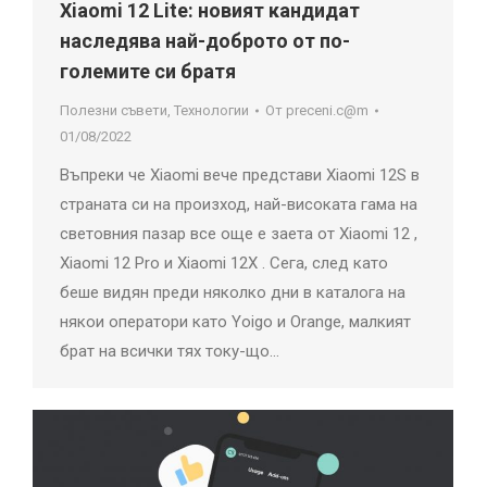
Xiaomi 12 Lite: новият кандидат
наследява най-доброто от по-
големите си братя
Полезни съвети
,
Технологии
От
preceni.c@m
01/08/2022
Въпреки че Xiaomi вече представи Xiaomi 12S в
страната си на произход, най-високата гама на
световния пазар все още е заета от Xiaomi 12 ,
Xiaomi 12 Pro и Xiaomi 12X . Сега, след като
беше видян преди няколко дни в каталога на
някои оператори като Yoigo и Orange, малкият
брат на всички тях току-що…