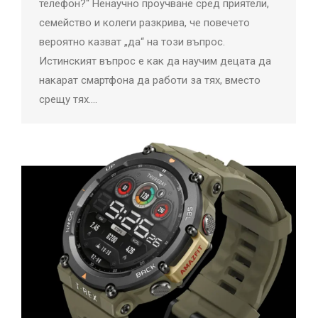
телефон?“ Ненаучно проучване сред приятели,
семейство и колеги разкрива, че повечето
вероятно казват „да“ на този въпрос.
Истинският въпрос е как да научим децата да
накарат смартфона да работи за тях, вместо
срещу тях.…