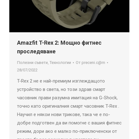
Amazfit T-Rex 2: Мощно фитнес
проследяване
Полезни съвети
,
Технологии
От
preceni.c@m
28/07/2022
T-Rex 2 не е най-премиум изглеждащото
устройство в света, но този здрав смарт
часовник прави разумна имитация на G-Shock,
точно като оригиналния смарт часовник T-Rex .
Научил е някои нови трикове, така че е по-
добре подготвен да ви помогне с вашия фитнес
режим, дори ако е малко по-приключенски от