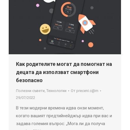
Как родителите могат да помогнат на
децата да използват смартфони
безопасно
Полезни съвети
,
Технологии
От
preceni.c@m
29/07/2022
В тези модерни времена идва онзи момент,
когато вашият предтийнейджър идва при вас и
задава големия въпрос: „Мога ли да получа