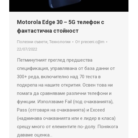
Motorola Edge 30 – 5G телефон с
фантастична стойност
Полезни съвети
,
Технологии
От
preceni.c@m
22/07/2022
Петминутният преглед предшества
спецификация, управлявана от база данни от
300+ реда, включително над 70 теста в
подкрепа на нашите открития. Освен това ни
помага да сравняваме различни телефони и
функции. Използваме Fail (под очакванията),
Pass (отговаря на очакванията) и Exceed
(надминава очакванията или е лидер в класа)
срещу много от елементите по-долу. Понякога
даваме оценка…