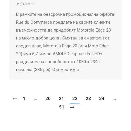
19/07/2022
В рамките на безсрочна промоционална оферта
Rue du Commerce предлага на своите клиенти
възможността да придобият Motorola Edge 20
на много добра цена . Смятан за смартфон от
среден клас, Motorola Edge 20 (или Moto Edge
20) има 6,7-инчов AMOLED екран с Full HD+
разделителна способност от 1080 x 2340
пиксела (385 ppi). Съвместим с…
1
…
20
21
22
23
24
…
51