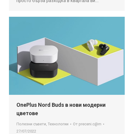
просто бърза разходка в квартала ви.…
OnePlus Nord Buds в нови модерни
цветове
Полезни съвети
,
Технологии
От
preceni.c@m
27/07/2022