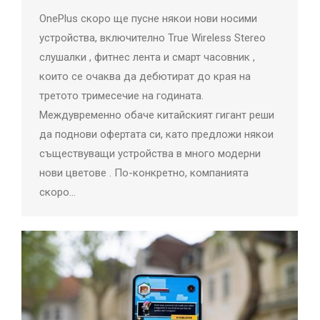
OnePlus скоро ще пусне някои нови носими
устройства, включително True Wireless Stereo
слушалки , фитнес лента и смарт часовник ,
които се очаква да дебютират до края на
третото тримесечие на годината.
Междувременно обаче китайският гигант реши
да поднови офертата си, като предложи някои
съществуващи устройства в много модерни
нови цветове . По-конкретно, компанията
скоро…