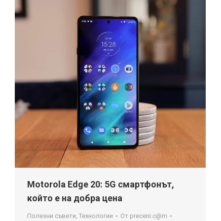
Motorola Edge 20: 5G смартфонът,
който е на добра цена
Полезни съвети
,
Технологии
От
preceni.c@m