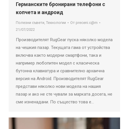
Германските бронирани телефони с
копчета и андроид
Полезни съвети
,
Технологии
От
preceni.c@m
21/07/2022
Производителят RugGear пуска няколко модела
на чешкия пазар. Текущата гама от устройства
включва както модерни смартфони, така и
например любопитен модел с класическа
бутонна клавиатура и сравнително архаична
версия на Android. Производителят RugGear
представи няколко нови модела на нашия
пазар и ако не сте чували за марката досега, не
сме изненадани. По същество това е…