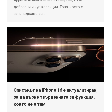
Apple включва в тези бета версии, бяха
добавени и куп корекции. Това, което е
изненадващо за…
Списъкът на iPhone 16 е актуализиран,
за да върне твърденията за функция,
която не е там