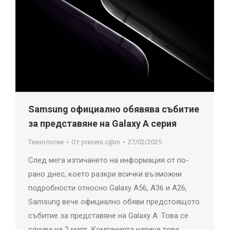
Samsung официално обявява събитие
за представяне на Galaxy A серия
Технологии
От
preceni.c@m
27/02/2025
След мега изтичането на информация от по-
рано днес, което разкри всички възможни
подробности относно Galaxy A56, A36 и A26,
Samsung вече официално обяви предстоящото
събитие за представяне на Galaxy A. Това се
случва на 2 март. Компанията нарича това