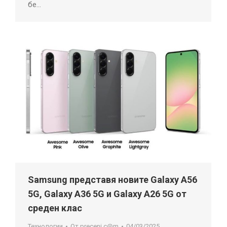
бе…
Samsung представя новите Galaxy A56
5G, Galaxy A36 5G и Galaxy A26 5G от
среден клас
Технологии
От
preceni.c@m
04/03/2025