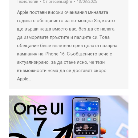
Технологии
От
preceni.c@m
13/03/2025
Apple постави високи очаквания миналата
година с обещанието за по-мощна Siri, която
ще върши неща вместо вас, без да се налага
да изморявате пръстите и палците си. Това
обещание беше вплетено през цялата пазарна
кампания на iPhone 16. Съобщението вече е
актуализирано, за да стане ясно, че тези
възможности няма да се доставят скоро.
Apple…