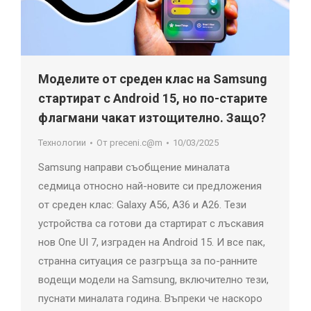
Моделите от среден клас на Samsung
стартират с Android 15, но по-старите
флагмани чакат изтощително. Защо?
Технологии
От
preceni.c@m
10/03/2025
Samsung направи съобщение миналата
седмица относно най-новите си предложения
от среден клас: Galaxy A56, A36 и A26. Тези
устройства са готови да стартират с лъскавия
нов One UI 7, изграден на Android 15. И все пак,
странна ситуация се разгръща за по-ранните
водещи модели на Samsung, включително тези,
пуснати миналата година. Въпреки че наскоро