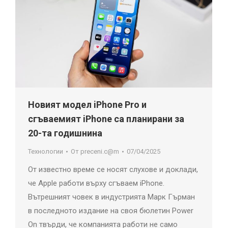
Новият модел iPhone Pro и
сгъваемият iPhone са планирани за
20-та годишнина
Технологии
От
preceni.c@m
07/04/2025
От известно време се носят слухове и доклади,
че Apple работи върху сгъваем iPhone.
Вътрешният човек в индустрията Марк Гърман
в последното издание на своя бюлетин Power
On твърди, че компанията работи не само