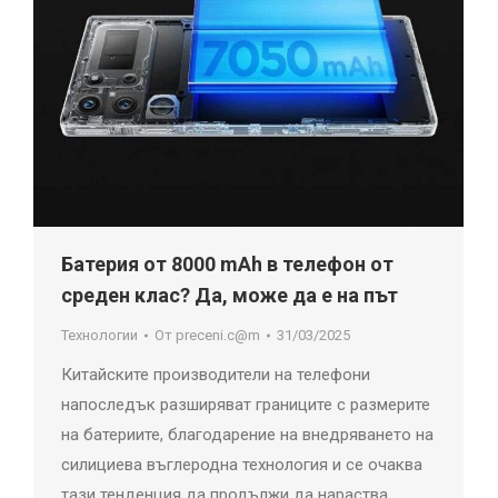
Батерия от 8000 mAh в телефон от
среден клас? Да, може да е на път
Технологии
От
preceni.c@m
31/03/2025
Китайските производители на телефони
напоследък разширяват границите с размерите
на батериите, благодарение на внедряването на
силициева въглеродна технология и се очаква
тази тенденция да продължи да нараства.