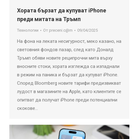
Хората бързат да купуват iPhone
преди митата на Тръмп
Технологии
От
preceni.c@m
09/04/2025
На фона на леката несигурност, меко казано, на
световния фондов пазар, след като Доналд
Тръмп обяви новите реципрочни мита върху
вносните стоки, хората изглежда са изпаднали
в режим на паника и бързат да купуват iPhone.
Според Bloomberg новите тарифи предизвикват
лудост в магазините на Apple, като клиентите се
опитват да получат iPhone преди потенциални
скокове…