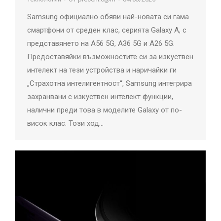
Samsung официално обяви най-новата си гама
смартфони от среден клас, серията Galaxy A, с
представянето на A56 5G, A36 5G и A26 5G.
Предоставяйки възможностите си за изкуствен
интелект на тези устройства и наричайки ги
„Страхотна интелигентност“, Samsung интегрира
захранвани с изкуствен интелект функции,
налични преди това в моделите Galaxy от по-
висок клас. Този ход…