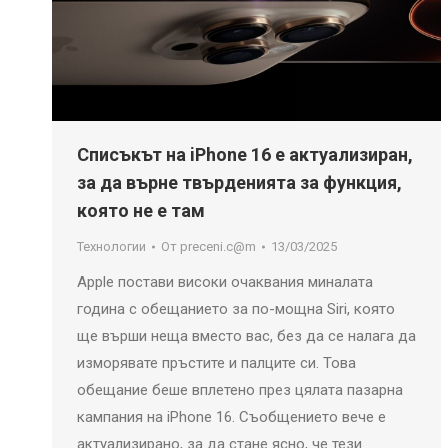
Списъкът на iPhone 16 е актуализиран,
за да върне твърденията за функция,
която не е там
Технологии
От
preceni.c@m
13/03/2025
Apple постави високи очаквания миналата
година с обещанието за по-мощна Siri, която
ще върши неща вместо вас, без да се налага да
изморявате пръстите и палците си. Това
обещание беше вплетено през цялата пазарна
кампания на iPhone 16. Съобщението вече е
актуализирано, за да стане ясно, че тези