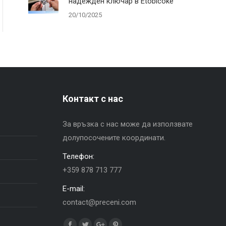
надежден ключар в Etobicoke
20/10/2025
Контакт с нас
За връзка с нас може да използвате
долупосочените координати.
Телефон:
+359 878 713 777
E-mail:
contact@preceni.com
Find us on: