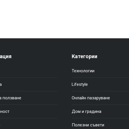
ация
Категории
Технологии
а
Lifestyle
а ползване
Онлайн пазаруване
ност
Дом и градина
и
Полезни съвети