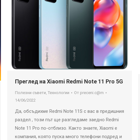
Преглед на Xiaomi Redmi Note 11 Pro 5G
Полезни съвети
,
Технологии
От
preceni.c@m
14/06/2022
Да, обсъдихме Redmi Note 11S с вас в предишния
раздел , този път ще разгледаме заедно Redmi
Note 11 Pro по-отблизо. Както знаете, Xiaomi е
компания, която пуска много телефони подред и