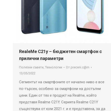
RealeMe C21y – бюджетен смартфон с
прилични параметри
Полезни съвети
,
Технологии
От
preceni.c@m
13/05/2022
Сегментът на смартфоните от начално ниво е все
по-търсен, особено за смартфони на достъпни
цени. Един от тях е продукт на Realme, който
представя Realme C21Y. Серията Realme C21Y
съществува от юли 2021 г. и е представена, за да