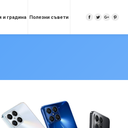
 и градина
Полезни съвети
Search:
Facebook
Twitter
Google+
Pinter