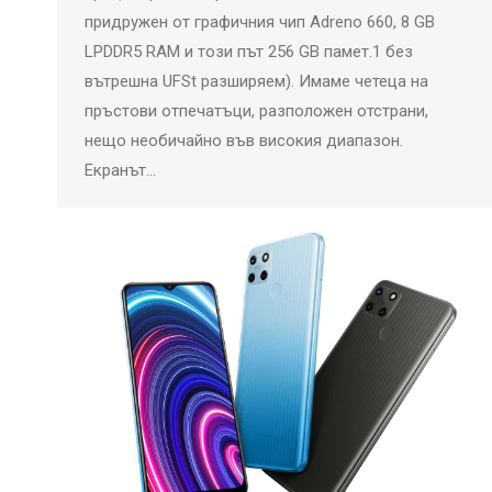
придружен от графичния чип Adreno 660, 8 GB
LPDDR5 RAM и този път 256 GB памет.1 без
вътрешна UFSt разширяем). Имаме четеца на
пръстови отпечатъци, разположен отстрани,
нещо необичайно във високия диапазон.
Екранът…