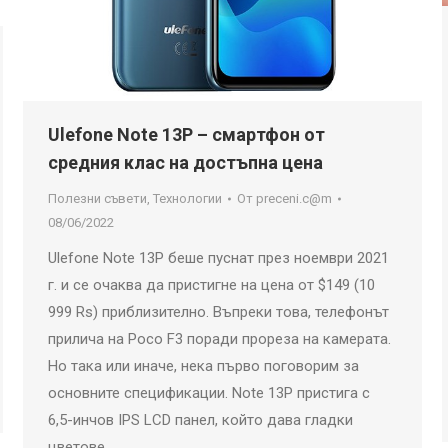
Ulefone Note 13P – смартфон от
средния клас на достъпна цена
Полезни съвети
,
Технологии
От
preceni.c@m
08/06/2022
Ulefone Note 13P беше пуснат през ноември 2021
г. и се очаква да пристигне на цена от $149 (10
999 Rs) приблизително. Въпреки това, телефонът
прилича на Poco F3 поради прореза на камерата.
Но така или иначе, нека първо поговорим за
основните спецификации. Note 13P пристига с
6,5-инчов IPS LCD панел, който дава гладки
цветове…