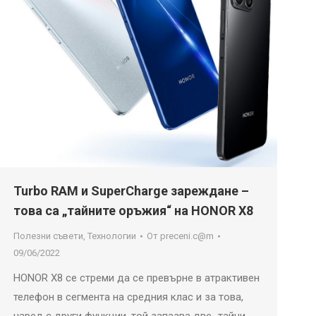
Turbo RAM и SuperCharge зареждане –
това са „тайните оръжия“ на HONOR X8
Полезни съвети
,
Технологии
От
preceni.c@m
09/06/2022
HONOR X8 се стреми да се превърне в атрактивен
телефон в сегмента на средния клас и за това,