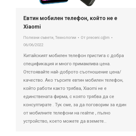
Евтин мобилен телефон, който не е
Xiaomi
Полезни съвети
,
Технологии
От
preceni.c@m
06/06/2022
Китайският мобилен телефон пристига с добра
спецификация и много примамлива цена.
Отстоявайте най-доброто съотношение цена/
качество. Ако търсите евтин мобилен телефон,
който работи както трябва, Xiaomi не е
единствената фирма, с която трябва да се
консултирате . Тук сме, за да поговорим за един
от мобилните телефони на realme , пълно
устройство, което можете да вземете…