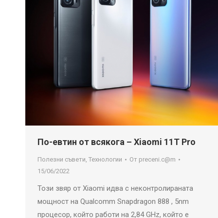
По-евтин от всякога – Xiaomi 11T Pro
Полезни съвети
,
Технологии
От
preceni.c@m
15/06/2022
Този звяр от Xiaomi идва с неконтролираната
мощност на Qualcomm Snapdragon 888 , 5nm
процесор, който работи на 2,84 GHz, който е