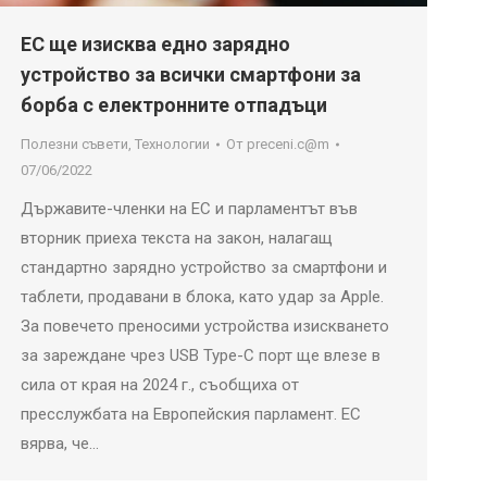
ЕС ще изисква едно зарядно
устройство за всички смартфони за
борба с електронните отпадъци
Полезни съвети
,
Технологии
От
preceni.c@m
07/06/2022
Държавите-членки на ЕС и парламентът във
вторник приеха текста на закон, налагащ
стандартно зарядно устройство за смартфони и
таблети, продавани в блока, като удар за Apple.
За повечето преносими устройства изискването
за зареждане чрез USB Type-C порт ще влезе в
сила от края на 2024 г., съобщиха от
пресслужбата на Европейския парламент. ЕС
вярва, че…