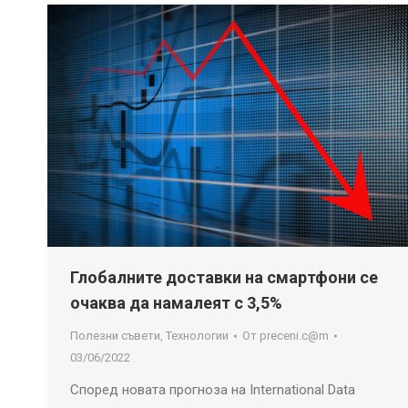
Глобалните доставки на смартфони се
очаква да намалеят с 3,5%
Полезни съвети
,
Технологии
От
preceni.c@m
03/06/2022
Според новата прогноза на International Data