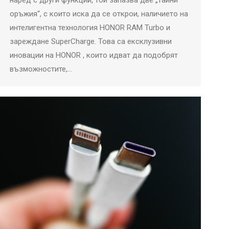
наред с други функции, той запазва две „тайни
оръжия“, с които иска да се открои, наличието на
интелигентна технология HONOR RAM Turbo и
зареждане SuperCharge. Това са ексклузивни
иновации на HONOR , които идват да подобрят
възможностите,…