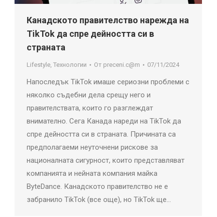
Канадското правителство нарежда на
TikTok да спре дейността си в
страната
Lifestyle
,
Технологии
От
preceni.c@m
07/11/2024
Напоследък TikTok имаше сериозни проблеми с
няколко съдебни дела срещу него и
правителствата, които го разглеждат
внимателно. Сега Канада нареди на TikTok да
спре дейността си в страната. Причината са
предполагаеми неуточнени рискове за
националната сигурност, които представляват
компанията и нейната компания майка
ByteDance. Канадското правителство не е
забранило TikTok (все още), но TikTok ще…