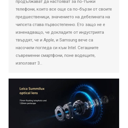
продължават да настояват за по-тънки
телефони, които все още са по-бързи от своите
предшественици, значението на дебелината на
чипсета става първостепенно. Ето защо не е
изненадващо, че докладите от индустрията
твърдят, че и Apple, и Samsung вече са
насочили погледа си към Intel. Сегашните
съвременни смартфони, поне водещите,
използват 3…