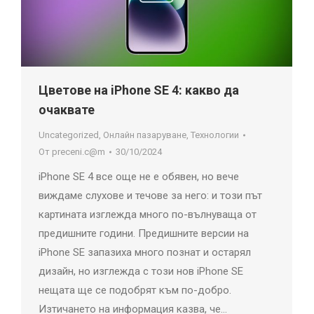
Цветове на iPhone SE 4: какво да
очаквате
Uncategorized
,
Онлайн пазаруване
,
Технологии
От
preceni.c@m
30/10/2024
iPhone SE 4 все още не е обявен, но вече
виждаме слухове и течове за него: и този път
картината изглежда много по-вълнуваща от
предишните години. Предишните версии на
iPhone SE запазиха много познат и остарял
дизайн, но изглежда с този нов iPhone SE
нещата ще се подобрят към по-добро.
Изтичането на информация казва, че…