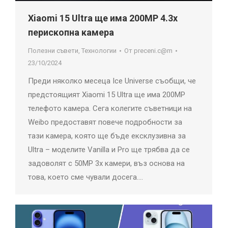
Xiaomi 15 Ultra ще има 200MP 4.3x
перископна камера
Полезни съвети
,
Технологии
От
preceni.c@m
23/10/2024
Преди няколко месеца Ice Universe съобщи, че
предстоящият Xiaomi 15 Ultra ще има 200MP
телефото камера. Сега колегите съветници на
Weibo предоставят повече подробности за
тази камера, която ще бъде ексклузивна за
Ultra – моделите Vanilla и Pro ще трябва да се
задоволят с 50MP 3x камери, въз основа на
това, което сме чували досега.…