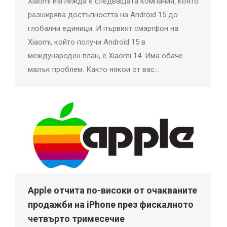
Xiaomi изглежда е следващата компания, която
разширява достъпността на Android 15 до
глобални единици. И първият смартфон на
Xiaomi, който получи Android 15 в
международен план, е Xiaomi 14. Има обаче
малък проблем. Както някои от вас…
Apple отчита по-високи от очакваните
продажби на iPhone през фискалното
четвърто тримесечие