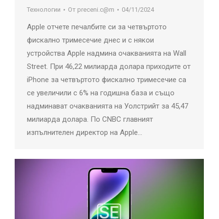
Технологии
От
preceni.c@m
04/11/2024
Apple отчете печалбите си за четвъртото
фискално тримесечие днес и с някои
устройства Apple надмина очакванията на Wall
Street. При 46,22 милиарда долара приходите от
iPhone за четвъртото фискално тримесечие са
се увеличили с 6% на годишна база и също
надминават очакванията на Уолстрийт за 45,47
милиарда долара. По CNBC главният
изпълнителен директор на Apple…