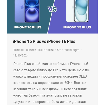
iPhone 15 Plus vs iPhone 16 Plus
Полезни съвети
,
Технологии
От
preceni.c@m
18/10/2024
iPhone Plus е най-малко любимият iPhone, тъй
като е твърде близо до Pro като цена, но с по-
малко функции и прословутия осакатен OLED
при честота на опресняване от 60Hz. Все пак
неговият тънък и лек дизайн и невероятният
живот на батерията имат смисъл за някои
купувачи и те вероятно биха искали да знаят