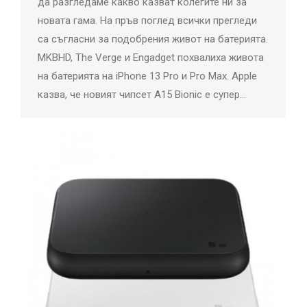
да разгледаме какво казват колегите ни за
новата гама. На пръв поглед всички прегледи
са съгласни за подобрения живот на батерията.
MKBHD, The Verge и Engadget похвалиха живота
на батерията на iPhone 13 Pro и Pro Max. Apple
казва, че новият чипсет A15 Bionic е супер…