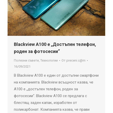
Blackview A100 е „Достъпен телефон,
роден за фотосесии“
Полезни съвети
,
Технологии
От
preceni.c@m
16/09/2021
В Blackview A100 е един от достъпни смартфони
на компанията. Blackview всъщност казва, че
A100 е „достъпен телефон, роден за
фотосесии“. Blackview A100 се предлага с
блестящ заден капак, изработен от
поликарбонат. Компанията казва, че прави