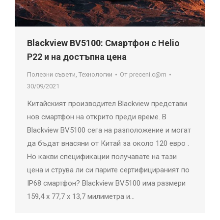
Blackview BV5100: Смартфон с Helio
P22 и на достъпна цена
Полезни съвети
,
Технологии
От
preceni.c@m
30/09/2021
Китайският производител Blackview представи
нов смартфон на открито преди време. В
Blackview BV5100 сега на разположение и могат
да бъдат внасяни от Китай за около 120 евро .
Но какви спецификации получавате на тази
цена и струва ли си парите сертифицираният по
IP68 смартфон? Blackview BV5100 има размери
159,4 x 77,7 x 13,7 милиметра и…