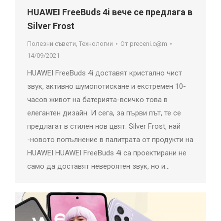
HUAWEI FreeBuds 4i вече се предлага в
Silver Frost
Полезни съвети
,
Технологии
От
preceni.c@m
14/09/2021
HUAWEI FreeBuds 4i доставят кристално чист
звук, активно шумопотискане и екстремен 10-
часов живот на батерията-всичко това в
елегантен дизайн. И сега, за първи път, те се
предлагат в стилен нов цвят: Silver Frost, най
-новото попълнение в палитрата от продукти на
HUAWEI HUAWEI FreeBuds 4i са проектирани не
само да доставят невероятен звук, но и…