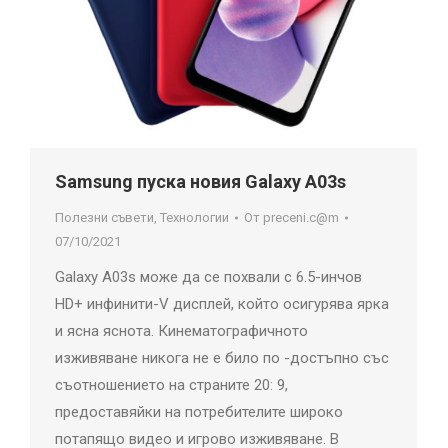
Samsung пуска новия Galaxy A03s
Полезни съвети
,
Технологии
От
preceni.c@m
07/10/2021
Galaxy A03s може да се похвали с 6.5-инчов
HD+ инфинити-V дисплей, който осигурява ярка
и ясна яснота. Кинематографичното
изживяване никога не е било по -достъпно със
съотношението на страните 20: 9,
предоставяйки на потребителите широко
потапящо видео и игрово изживяване. В