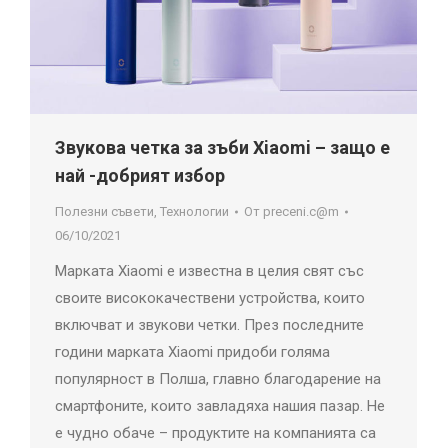
Звукова четка за зъби Xiaomi – защо е
най -добрият избор
Полезни съвети
,
Технологии
От
preceni.c@m
06/10/2021
Марката Xiaomi е известна в целия свят със
своите висококачествени устройства, които
включват и звукови четки. През последните
години марката Xiaomi придоби голяма
популярност в Полша, главно благодарение на
смартфоните, които завладяха нашия пазар. Не
е чудно обаче – продуктите на компанията са