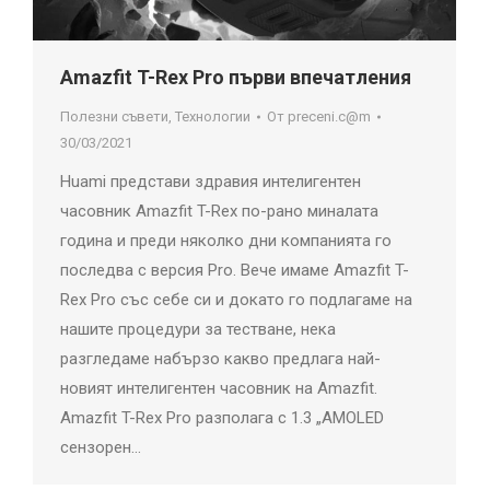
Amazfit T-Rex Pro първи впечатления
Полезни съвети
,
Технологии
От
preceni.c@m
30/03/2021
Huami представи здравия интелигентен
часовник Amazfit T-Rex по-рано миналата
година и преди няколко дни компанията го
последва с версия Pro. Вече имаме Amazfit T-
Rex Pro със себе си и докато го подлагаме на
нашите процедури за тестване, нека
разгледаме набързо какво предлага най-
новият интелигентен часовник на Amazfit.
Amazfit T-Rex Pro разполага с 1.3 „AMOLED
сензорен…