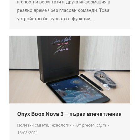
и спортни резултати и друга информация в
реално време чрез гласови команди. Това
устройство бе пуснато с функции…
Onyx Boox Nova 3 – първи впечатления
Полезни съвети
,
Технологии
От
preceni.c@m
16/03/2021