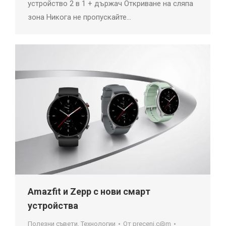
устройство 2 в 1 + държач Откриване на сляпа
зона Никога не пропускайте…
Amazfit и Zepp с нови смарт
устройства
Полезни съвети
,
Технологии
От
preceni.c@m