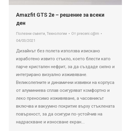
Amazfit GTS 2e – решение за всеки
ден
Полезни съвети
,
Технологии
От
preceni.c@m
04/03/2021
Дизайнът без полета използва изискано
изработено извито стъкло, което блести като
парче кристален нефрит, за да създаде силно и
интегрирано визуално изживяване.
Великолепните и динамични извивки на корпуса
от алуминиева сплав осигуряват комфортно и
леко преносимо изживяване, а часовникът
включва и вакуумно покритие върху стъклената
повърхност, за да осигури по-устойчив на
надраскване и износване екран.…