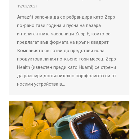
19/03/2021
Amazfit започна да се ребрандира като Zepp
по-рано тази година и пусна на пазара
интелигентните часовници Zepp E, които се
предлагат във формата на кръг и квадрат.
Компанията се готви да представи нова
продуктова линия по-късно този месец. Zepp
Health (известен преди като Huami) се стреми
да разшири допълнително портфолиото си от
носими устройства в…