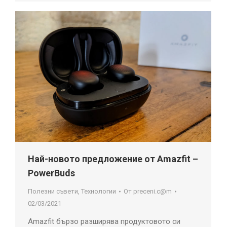
Най-новото предложение от Amazfit –
PowerBuds
Полезни съвети
,
Технологии
От
preceni.c@m
02/03/2021
Amazfit бързо разширява продуктовото си