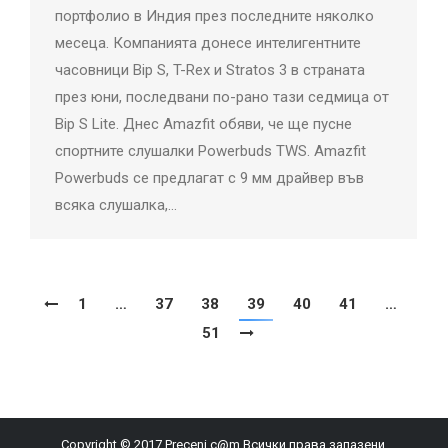
портфолио в Индия през последните няколко
месеца. Компанията донесе интелигентните
часовници Bip S, T-Rex и Stratos 3 в страната
през юни, последвани по-рано тази седмица от
Bip S Lite. Днес Amazfit обяви, че ще пусне
спортните слушалки Powerbuds TWS. Amazfit
Powerbuds се предлагат с 9 мм драйвер във
всяка слушалка,…
1
…
37
38
39
40
41
…
51
Copyright © 2017 Preceni.c@m Всички права запазени.