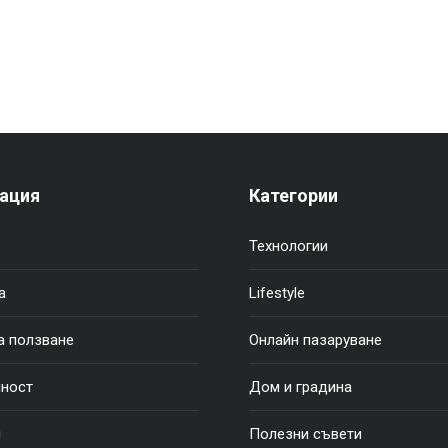
ация
Категории
Технологии
а
Lifestyle
а ползване
Онлайн пазаруване
ност
Дом и градина
и
Полезни съвети