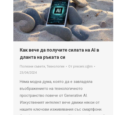
Как вече да получите силата на AI в
дланта на ръката си
Полезни съвети
,
Технологии
От
preceni.c@m
23/04/2024
Няма модна дума, която да е завладяла
въображението на технологичното
пространство повече от Generative AI.
Изкуственият интелект вече движи някои от
нашите ключови изживявания със смартфони.