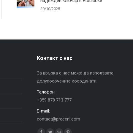
надежден ключар в Etobicoke
20/10/2025
Контакт с нас
За връзка с нас може да използвате
долупосочените координати.
Телефон:
+359 878 713 777
E-mail:
contact@preceni.com
Find us on: