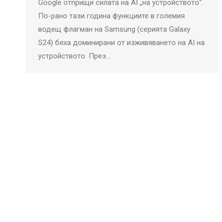
Google отприщи силата на AI „на устройството“.
По-рано тази година функциите в големия
водещ флагман на Samsung (серията Galaxy
S24) бяха доминирани от изживяването на AI на
устройството. През…