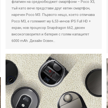
флагмен на среднобюджет смартфони – Poco X3,
тъй като вече представи друг евтин смартфон,
наречен Poco M3. Първото нещо, което отличава
Poco M3, е големият му 6,53-инчов IPS Full HD +
екран, нов процесор Snapdragon 662, двоен
високоговорител и батерия с голям капацитет
6000 mAh. Дизайн Освен…