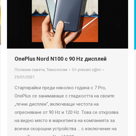
OnePlus Nord N100 с 90 Hz дисплей
Полезни съвети
,
Технологии
От
preceni.c@m
25/01/2021
Стартирайки преди няколко година с 7 Pro,
OnePlus се занимаваше с гладкостта на своите
„течни дисплеи“, включващи честота на
опресняване от 90 Hz и 120 Hz. Това се откроява
на видно място в маркетинга на компанията за
всички скорошни устройства … с изключение на