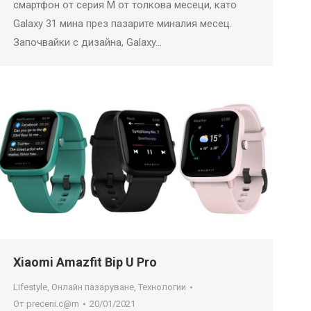
смартфон от серия M от толкова месеци, като
Galaxy 31 мина през пазарите миналия месец.
Започвайки с дизайна, Galaxy…
Xiaomi Amazfit Bip U Pro
Lifestyle
,
Онлайн пазаруване
,
Технологии
От
preceni.c@m
20/01/2021