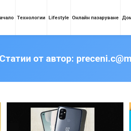
ачало
Технологии
Lifestyle
Онлайн пазаруване
Дом
Статии от автор:
preceni.c@