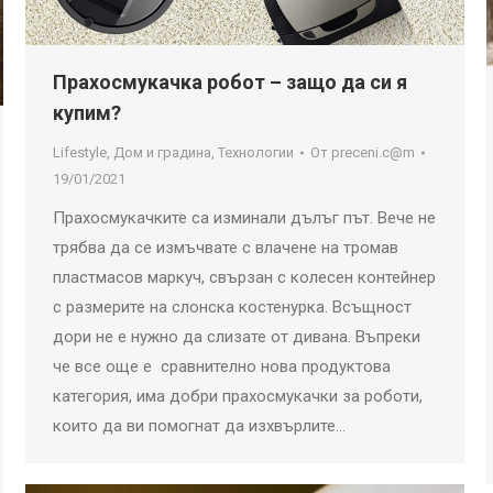
Прахосмукачка робот – защо да си я
купим?
Lifestyle
,
Дом и градина
,
Технологии
От
preceni.c@m
19/01/2021
Прахосмукачките са изминали дълъг път. Вече не
трябва да се измъчвате с влачене на тромав
пластмасов маркуч, свързан с колесен контейнер
с размерите на слонска костенурка. Всъщност
дори не е нужно да слизате от дивана. Въпреки
че все още е сравнително нова продуктова
категория, има добри прахосмукачки за роботи,
които да ви помогнат да изхвърлите…