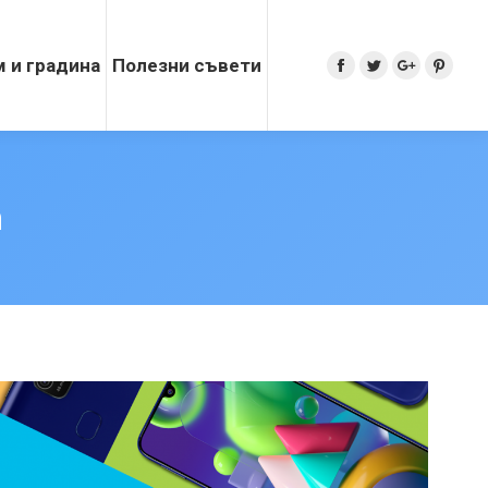
 и градина
Полезни съвети
Search:
Facebook
Twitter
Google+
Pinter
m