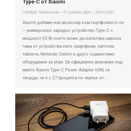
Type-C от Xiaomi
Lifestyle
,
Технологии
От
preceni.c@m
20/01/2021
Xiaomi добави нов аксесоар към портфолиото си
– универсално зарядно устройство Type-C с
мощност 65 W, което може да използва широка
гама от устройства като смартфони, лаптопи,
таблети, Nintendo Switch и друго съвместимо
оборудване за игри. За официално вписания под
името Xiaomi Type-C Power Adapter 65W, се
твърди, че е с 27 процента по-малък от…