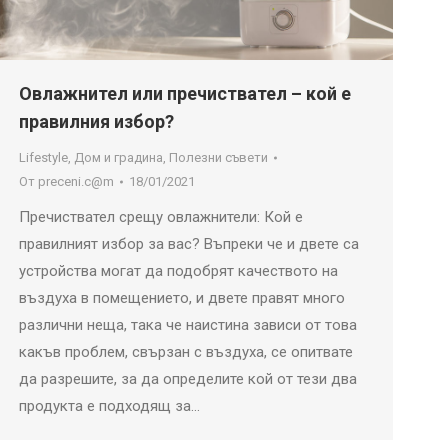
Овлажнител или пречиствател – кой е
правилния избор?
Lifestyle
,
Дом и градина
,
Полезни съвети
От
preceni.c@m
18/01/2021
Пречиствател срещу овлажнители: Кой е
правилният избор за вас? Въпреки че и двете са
устройства могат да подобрят качеството на
въздуха в помещението, и двете правят много
различни неща, така че наистина зависи от това
какъв проблем, свързан с въздуха, се опитвате
да разрешите, за да определите кой от тези два
продукта е подходящ за…