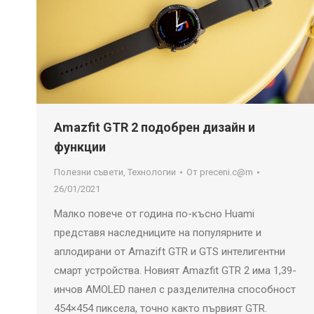
Amazfit GTR 2 подобрен дизайн и
функции
Полезни съвети
,
Технологии
От
preceni.c@m
26/01/2021
Малко повече от година по-късно Huami
представя наследниците на популярните и
аплодирани от Amazift GTR и GTS интелигентни
смарт устройства. Новият Amazfit GTR 2 има 1,39-
инчов AMOLED панел с разделителна способност
454×454 пиксела, точно както първият GTR.