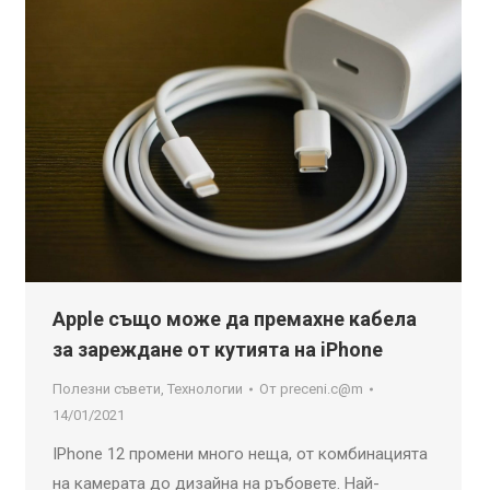
Apple също може да премахне кабела
за зареждане от кутията на iPhone
Полезни съвети
,
Технологии
От
preceni.c@m
14/01/2021
IPhone 12 промени много неща, от комбинацията
на камерата до дизайна на ръбовете. Най-