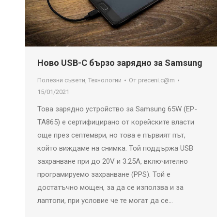
Ново USB-C бързо зарядно за Samsung
Полезни съвети
,
Технологии
От
preceni.c@m
15/01/2021
Това зарядно устройство за Samsung 65W (EP-
TA865) е сертифицирано от корейските власти
още през септември, но това е първият път,
който виждаме на снимка. Той поддържа USB
захранване при до 20V и 3.25A, включително
програмируемо захранване (PPS). Той е
достатъчно мощен, за да се използва и за
лаптопи, при условие че те могат да се…