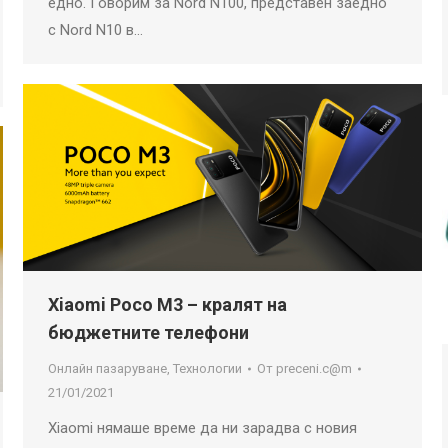
едно. Говорим за Nord N100, представен заедно
с Nord N10 в…
Xiaomi Poco M3 – кралят на
бюджетните телефони
Онлайн пазаруване
,
Технологии
От
preceni.c@m
21/01/2021
Xiaomi нямаше време да ни зарадва с новия