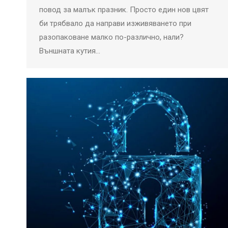
повод за малък празник. Просто един нов цвят
би трябвало да направи изживяването при
разопаковане малко по-различно, нали?
Външната кутия…