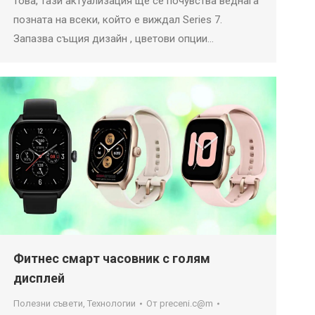
това, тази актуализация ще се почувства веднага
позната на всеки, който е виждал Series 7.
Запазва същия дизайн , цветови опции…
Фитнес смарт часовник с голям
дисплей
Полезни съвети
,
Технологии
От
preceni.c@m