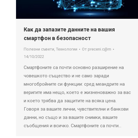
Как да запазите данните на вашия
смартфон в безопасност
Полезни съвети
,
Технологии
От
preceni.c@m
14/10/2022
Смартфоните са почти основно разширение на
човешкото същество и не само заради
многобройните си функции: сред меандрите на
веригите има нещо, което е жизненоважно за вас
и което трябва да защитите на всяка цена.
Говоря за вашите лични, чувствителни и банкови
данни, но също и за вашите снимки, вашите
съобщения и всичко. Смартфоните са почти…