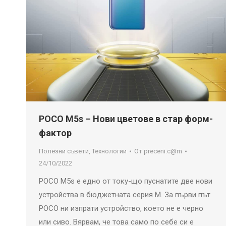
POCO M5s – Нови цветове в стар форм-
фактор
Полезни съвети
,
Технологии
От
preceni.c@m
24/10/2022
POCO M5s е едно от току-що пуснатите две нови
устройства в бюджетната серия M. За първи път
POCO ни изпрати устройство, което не е черно
или сиво. Вярвам, че това само по себе си е