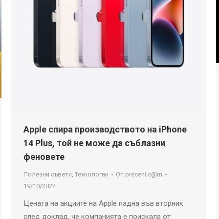
Apple спира производството на iPhone
14 Plus, той не може да съблазни
феновете
Полезни съвети
,
Технологии
От
preceni.c@m
19/10/2022
Цената на акциите на Apple падна във вторник
след доклад, че компанията е поискала от