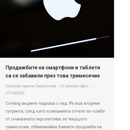
Продажбите на смартфони и таблети
са се забавили през това тримесечие
Полезни съвети
,
Технологии
От
preceni.c@m
27/10/2022
Corning акциите паднаха с над 4% във вторник
сутринта, след като компанията отчете по-слаба
от очакваната перспектива за текущото
тримесечие, обвинявайки бавните продажби на