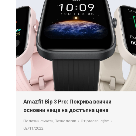
Amazfit Bip 3 Pro: Покрива всички
основни неща на достъпна цена
Полезни съвети
,
Технологии
От
preceni.c@m
02/11/2022