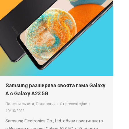
Samsung разширява своята гама Galaxy
A с Galaxy A23 5G
Полезни съвети
,
Технологии
От
preceni.c@m
10/10/2022
Samsung Electronics Co., Ltd. обяви пристигането
в Испания на новия Galaxy A23 5G, най-новото