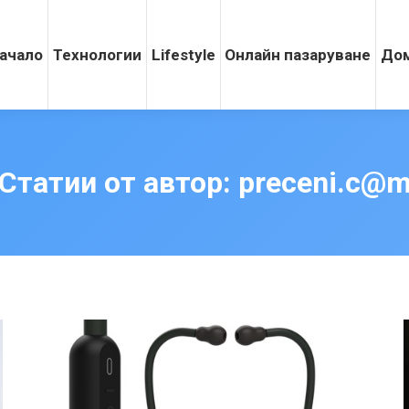
ачало
Технологии
Lifestyle
Онлайн пазаруване
Дом
Статии от автор:
preceni.c@