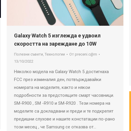
Galaxy Watch 5 изглежда е удвоил
скоростта на зареждане до 10W
Полезни съвети
,
Технологии
От
preceni.c@m
13/10/2022
Няколко модела на Galaxy Watch 5 достигнаха
FCC през изминалия ден, потвърждавайки
номерата на моделите, както и някои
подробности за предстоящите смарт часовници.
SM-R900 , SM -R910 и SM-R920 . Тези номера на
моделите са докладвани и преди и те подкрепят
предишни слухове и нашите констатации по-рано
този месец , че Samsung се отказва от…