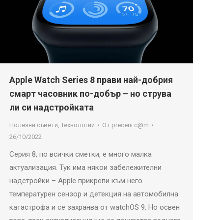
Apple Watch Series 8 прави най-добрия
смарт часовник по-добър – но струва
ли си надстройката
Полезни съвети
,
Технологии
От
preceni.c@m
26/10/2022
Серия 8, по всички сметки, е много малка
актуализация. Тук има някои забележителни
надстройки – Apple прикрепи към него
температурен сензор и детекция на автомобилна
катастрофа и се захранва от watchOS 9. Но освен