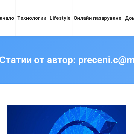
ачало
Технологии
Lifestyle
Онлайн пазаруване
Дом
Статии от автор:
preceni.c@