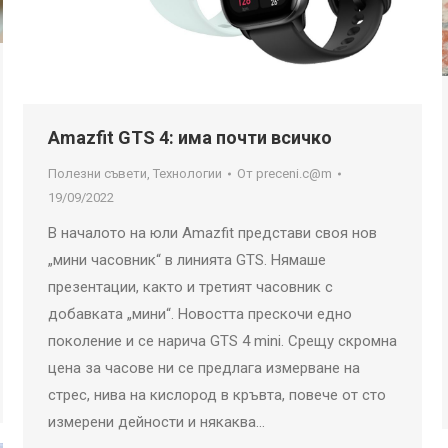
Amazfit GTS 4: има почти всичко
Полезни съвети
,
Технологии
От
preceni.c@m
19/09/2022
В началото на юли Amazfit представи своя нов
„мини часовник“ в линията GTS. Нямаше
презентации, както и третият часовник с
добавката „мини“. Новостта прескочи едно
поколение и се нарича GTS 4 mini. Срещу скромна
цена за часове ни се предлага измерване на
стрес, нива на кислород в кръвта, повече от сто
измерени дейности и някаква…