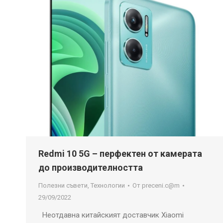
Redmi 10 5G – перфектен от камерата
до производителността
Полезни съвети
,
Технологии
От
preceni.c@m
29/09/2022
Неотдавна китайският доставчик Xiaomi