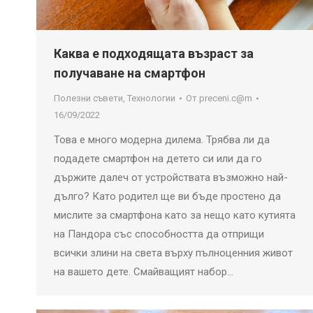
Каква е подходящата възраст за
получаване на смартфон
Полезни съвети
,
Технологии
От
preceni.c@m
16/09/2022
Това е много модерна дилема. Трябва ли да
подадете смартфон на детето си или да го
държите далеч от устройствата възможно най-
дълго? Като родител ще ви бъде простено да
мислите за смартфона като за нещо като кутията
на Пандора със способността да отприщи
всички злини на света върху пълноценния живот
на вашето дете. Смайващият набор…