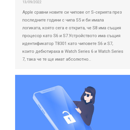
13/09/2022
Apple сравни новите си чипове от S-серията през
последните години с чипа S5 и би имала
логиката, която сега е открита, че S8 има същия
процесор като S6 и S7.Устройството има същия
идентификатор T8301 като чиповете S6 и S7,
които дебютираха в Watch Series 6 и Watch Series
7, така че те ще имат абсолютно…