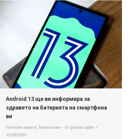
Android 13 ще ви информира за
здравето на батерията на смартфона
ви
Полезни съвети
,
Технологии
От
preceni.c@m
12/09/2022