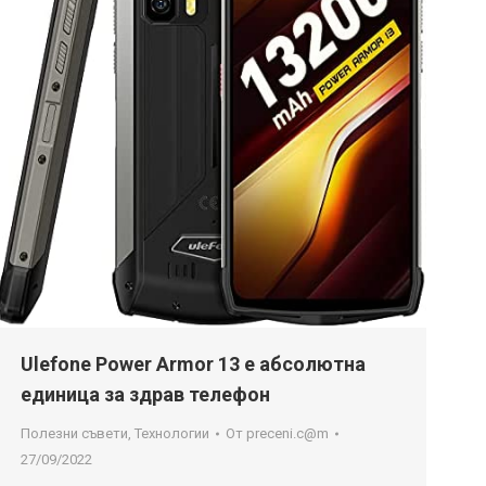
Ulefone Power Armor 13 е абсолютна
единица за здрав телефон
Полезни съвети
,
Технологии
От
preceni.c@m
27/09/2022