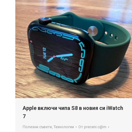
Apple включи чипа S8 в новия си iWatch
7
Полезни съвети
,
Технологии
От
preceni.c@m