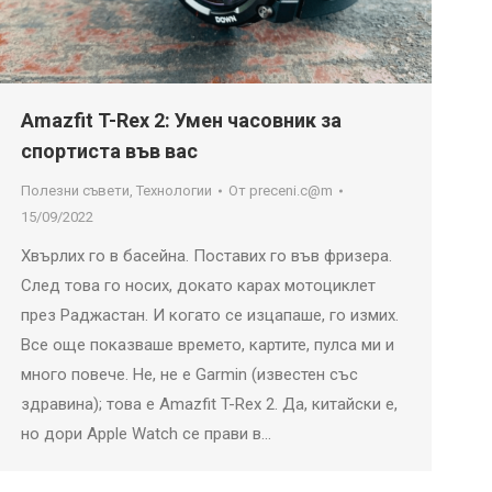
Amazfit T-Rex 2: Умен часовник за
спортиста във вас
Полезни съвети
,
Технологии
От
preceni.c@m
15/09/2022
Хвърлих го в басейна. Поставих го във фризера.
След това го носих, докато карах мотоциклет
през Раджастан. И когато се изцапаше, го измих.
Все още показваше времето, картите, пулса ми и
много повече. Не, не е Garmin (известен със
здравина); това е Amazfit T-Rex 2. Да, китайски е,
но дори Apple Watch се прави в…