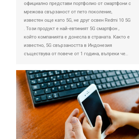
официално представи портфолио от смартфони с
мрежова свързаност от пето поколение,
известен още като 5G, не друг освен Redmi 10 5G
. Този продукт е най-евтиният 5G смартфон ,
който компанията е донесла в страната. Както е
известно, 5G свързаността в Индонезия
съществува от повече от 1 година, въпреки че…