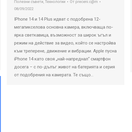
Полезни съвети
,
Технологии
От
preceni.c@m
08/09/2022
IPhone 14 и 14 Plus идват с подобрена 12-
мегапикселова основна камера, включваща по-
ярка светкавица, възможност за широк ъгъл и
режим на действие за видео, който се настройва
към треперене, движение и вибрации. Apple пусна
iPhone 14 като своя „най-напреднал“ смартфон
досега – с по-дълъг живот на батерията и серия
от подобрения на камерата. Те също…