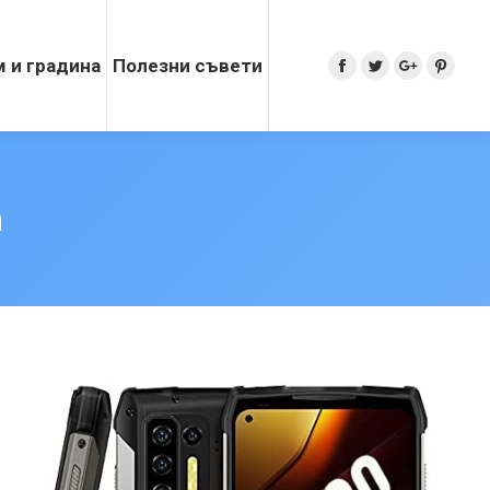
 и градина
Полезни съвети
Search:
Facebook
Twitter
Google+
Pinter
m