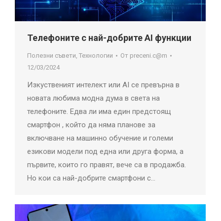
Телефоните с най-добрите AI функции
Полезни съвети
,
Технологии
От
preceni.c@m
12/03/2024
Изкуственият интелект или AI се превърна в
новата любима модна дума в света на
телефоните. Едва ли има един предстоящ
смартфон , който да няма планове за
включване на машинно обучение и големи
езикови модели под една или друга форма, а
първите, които го правят, вече са в продажба.
Но кои са най-добрите смартфони с…