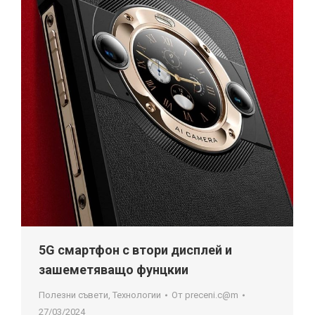
5G смартфон с втори дисплей и
зашеметяващо фунцкии
Полезни съвети
,
Технологии
От
preceni.c@m
27/03/2024