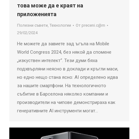
това може да е краят на
приложенията
Полезни съвети
,
Технологии
От
preceni.c@m
29/02/2024
Не можете да завиете зад ъгъла на Mobile
World Congress 2024, без някой да спомене
„изкуствен интелект“. Тези думи бяха
подхвърляни неясно в доклади и кръгли маси,
но едно нещо стана ясно: AI определено идва
за нашите смартфони. На технологичното
събитие в Барселона няколко компании и
производители на чипове демонстрираха как
генеративните AI инструменти могат…