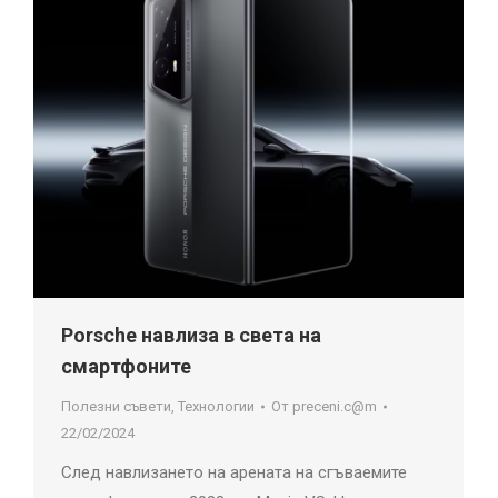
Porsche навлиза в света на
смартфоните
Полезни съвети
,
Технологии
От
preceni.c@m
22/02/2024
След навлизането на арената на сгъваемите