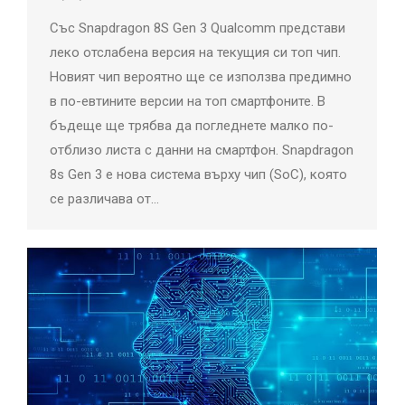
Със Snapdragon 8S Gen 3 Qualcomm представи
леко отслабена версия на текущия си топ чип.
Новият чип вероятно ще се използва предимно
в по-евтините версии на топ смартфоните. В
бъдеще ще трябва да погледнете малко по-
отблизо листа с данни на смартфон. Snapdragon
8s Gen 3 е нова система върху чип (SoC), която
се различава от…