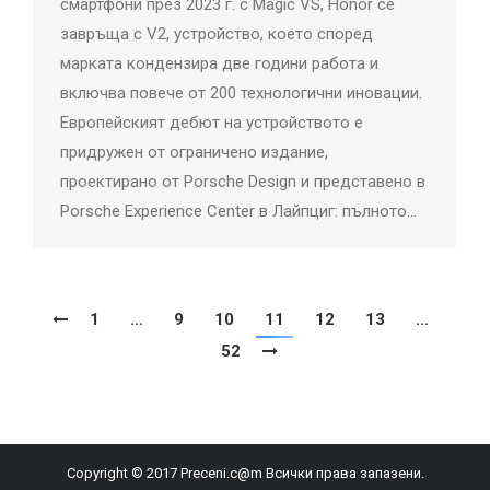
смартфони през 2023 г. с Magic VS, Honor се
завръща с V2, устройство, което според
марката кондензира две години работа и
включва повече от 200 технологични иновации.
Европейският дебют на устройството е
придружен от ограничено издание,
проектирано от Porsche Design и представено в
Porsche Experience Center в Лайпциг: пълното…
1
…
9
10
11
12
13
…
52
Copyright © 2017 Preceni.c@m Всички права запазени.