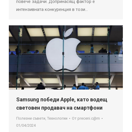
повече задачи. Допринасящ фактор е
интензивната конкуренция в този…
Samsung победи Apple, като водещ
световен продавач на смартфони
Полезни съвети
,
Технологии
От
preceni.c@m
01/04/2024