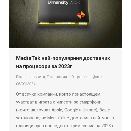
MediaTek най-популярния доставчик
на процесори за 2023г
Полезни съвети
,
Технологии
От
preceni.c@m
06/03/2024
От всички компании, които понастоящем
участват в играта с чипсети за смартфони
(които включват Apple, Google и Unisoc), беше
установено, че MediaTek е доставила най-много
единици през последното тримесечие на 2023 г.