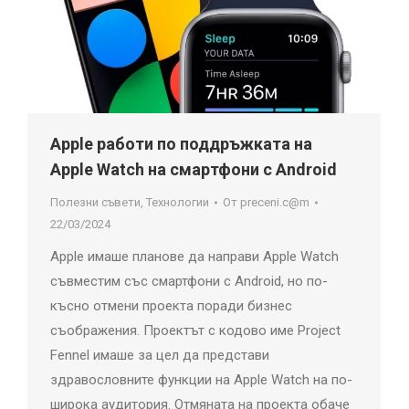
Apple работи по поддръжката на
Apple Watch на смартфони с Android
Полезни съвети
,
Технологии
От
preceni.c@m
22/03/2024
Apple имаше планове да направи Apple Watch
съвместим със смартфони с Android, но по-
късно отмени проекта поради бизнес
съображения. Проектът с кодово име Project
Fennel имаше за цел да представи
здравословните функции на Apple Watch на по-
широка аудитория. Отмяната на проекта обаче