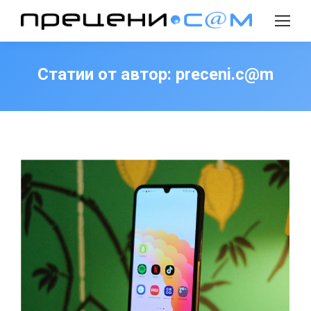
Search:
Статии от автор:
preceni.c@m