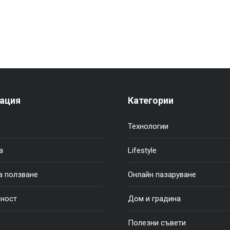
ация
Категории
Технологии
а
Lifestyle
а ползване
Онлайн пазаруване
ност
Дом и градина
и
Полезни съвети