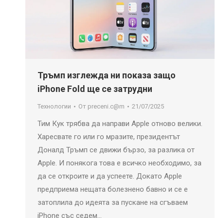
Тръмп изглежда ни показа защо
iPhone Fold ще се затрудни
Технологии
От
preceni.c@m
21/07/2025
Тим Кук трябва да направи Apple отново велики.
Харесвате го или го мразите, президентът
Доналд Тръмп се движи бързо, за разлика от
Apple. И понякога това е всичко необходимо, за
да се откроите и да успеете. Докато Apple
предприема нещата болезнено бавно и се е
затоплила до идеята за пускане на сгъваем
iPhone със седем…