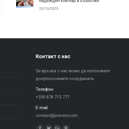
надежден ключар в Etobicoke
20/10/2025
Контакт с нас
За връзка с нас може да използвате
долупосочените координати.
Телефон:
+359 878 713 777
E-mail:
contact@preceni.com
Find us on: