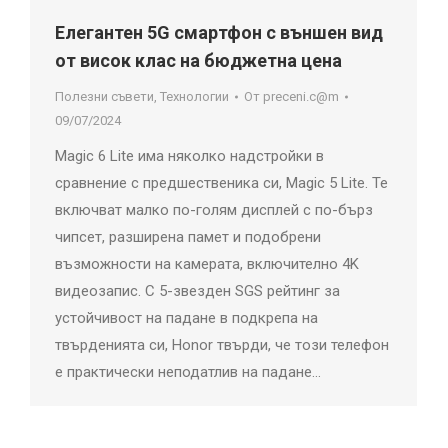
Елегантен 5G смартфон с външен вид
от висок клас на бюджетна цена
Полезни съвети
,
Технологии
От
preceni.c@m
09/07/2024
Magic 6 Lite има няколко надстройки в
сравнение с предшественика си, Magic 5 Lite. Те
включват малко по-голям дисплей с по-бърз
чипсет, разширена памет и подобрени
възможности на камерата, включително 4K
видеозапис. С 5-звезден SGS рейтинг за
устойчивост на падане в подкрепа на
твърденията си, Honor твърди, че този телефон
е практически неподатлив на падане…