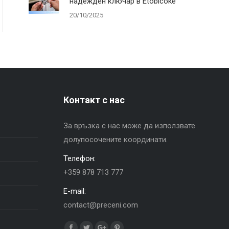
надежден ключар в Etobicoke
20/10/2025
Контакт с нас
За връзка с нас може да използвате
долупосочените координати.
Телефон:
+359 878 713 777
E-mail:
contact@preceni.com
Find us on: