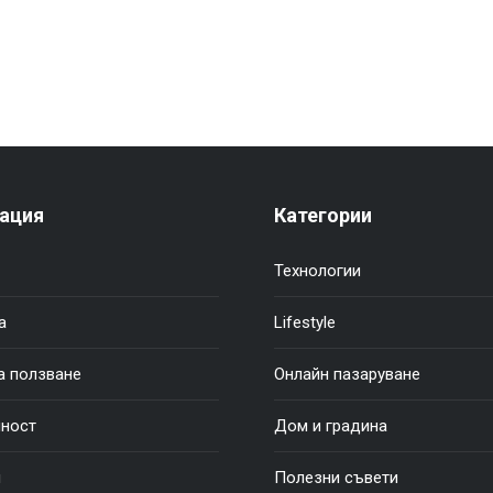
ация
Категории
Технологии
а
Lifestyle
а ползване
Онлайн пазаруване
ност
Дом и градина
и
Полезни съвети