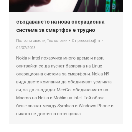
създаването на нова операционна
система за смартфон е трудно
Полезни съвети
,
Технологии
От
preceni.c@m
04/07/2023
Nokia и Intel похарчиха много време и пари,
опитвайки се да пуснат базирана на Linux
операционна система за смартфони. Nokia N9
видя двете компании да обединяват усилията
си, за да създадат MeeGo, обединението на
Maemo на Nokia и Moblin на Intel. Той обаче
беше хванат между Symbian и Windows Phone и
никога не достигна потенциала…