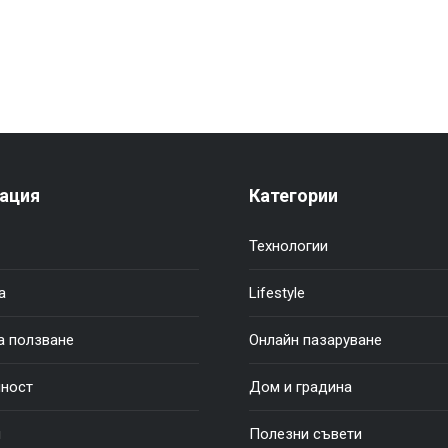
ация
Категории
Технологии
а
Lifestyle
а ползване
Онлайн пазаруване
ност
Дом и градина
и
Полезни съвети