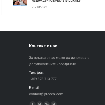
надежден ключар в Etobicoke
20/10/2025
Контакт с нас
За връзка с нас може да използвате
долупосочените координати.
Телефон:
+359 878 713 777
E-mail:
contact@preceni.com
Find us on: