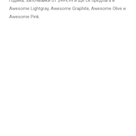
година, започвайки от $499,99 и ще се предлага в
Awesome Lightgray, Awesome Graphite, Awesome Olive и
Awesome Pink.