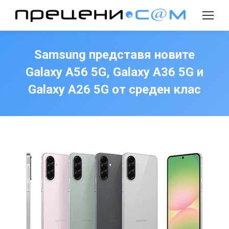
Search:
Samsung представя новите
Galaxy A56 5G, Galaxy A36 5G и
Galaxy A26 5G от среден клас