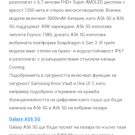
разполагат с 6,7-инчови FHD+ Super AMOLED дисплеи с
яркост 1200 нита и стерео високоговорители. Всички
модели включват 5000mAh батерия, като A56 5G и A36
5G поддържат 45W зареждане. A56 5G използва
чипсета Exynos 1580, докато A36 5G използва
мобилната платформа Snapdragon 6 Gen 3. И трите
модела имат степен на прахо- и водоустойчивост IP67
и разполагат с усъвършенствани стъклени капаци
Corning.
Подобренията в сигурността включват функции за
сигурност Samsung Knox Vault и One UI 7, като
например подобрено откриване на кражба.
Функционалността на цифровия ключ също ще бъде
налична на A56 5G и A36 5G на избрани пазари.
Galaxy A56 5G
Galaxy A56 5G ще бъде пуснат на пазара по-късно тази