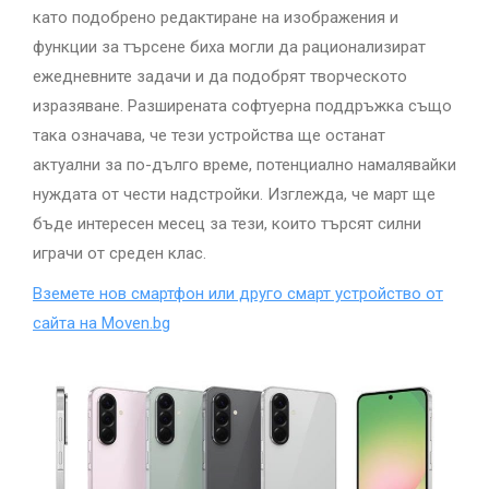
като подобрено редактиране на изображения и
функции за търсене биха могли да рационализират
ежедневните задачи и да подобрят творческото
изразяване. Разширената софтуерна поддръжка също
така означава, че тези устройства ще останат
актуални за по-дълго време, потенциално намалявайки
нуждата от чести надстройки. Изглежда, че март ще
бъде интересен месец за тези, които търсят силни
играчи от среден клас.
Вземете нов смартфон или друго смарт устройство от
сайта на Moven.bg