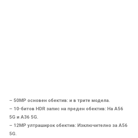
– 50MP основен обектив: и в трите модела.
– 10-битов HDR запис на преден обектив: На A56
5G и A36 5G.
– 12MP ултраширок обектив: Изключително за A56
5G.