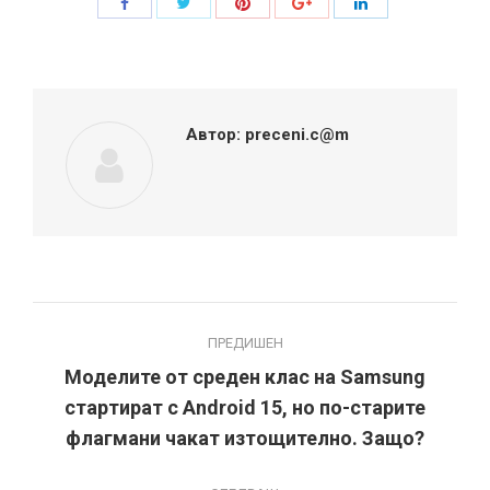
Share
Share
Share
Share
Share
with
with
with
with
with
Twitter
Pinterest
Facebook
Google+
LinkedIn
Автор:
preceni.c@m
Post
ПРЕДИШЕН
navigation
Моделите от среден клас на Samsung
стартират с Android 15, но по-старите
Previous
post:
флагмани чакат изтощително. Защо?