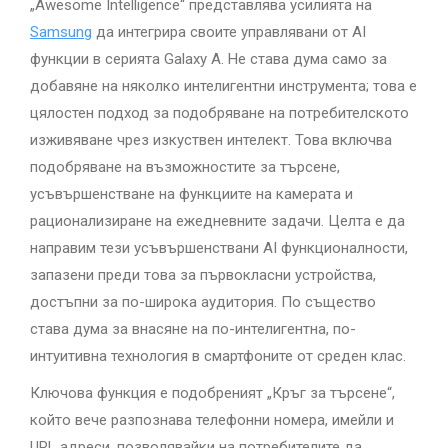
„Awesome Intelligence“ представлява усилията на
Samsung
да интегрира своите управлявани от AI
функции в серията Galaxy A. Не става дума само за
добавяне на няколко интелигентни инструмента; това е
цялостен подход за подобряване на потребителското
изживяване чрез изкуствен интелект. Това включва
подобряване на възможностите за търсене,
усъвършенстване на функциите на камерата и
рационализиране на ежедневните задачи. Целта е да
направим тези усъвършенствани AI функционалности,
запазени преди това за първокласни устройства,
достъпни за по-широка аудитория. По същество
става дума за внасяне на по-интелигентна, по-
интуитивна технология в смартфоните от среден клас.
Ключова функция е подобреният „Кръг за търсене“,
който вече разпознава телефонни номера, имейли и
URL адреси, позволявайки на потребителите да