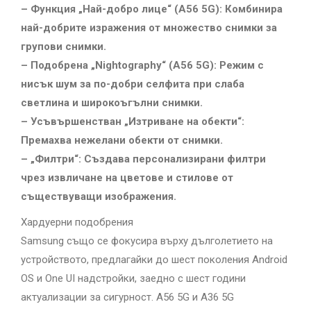
– Функция „Най-добро лице“ (A56 5G): Комбинира
най-добрите изражения от множество снимки за
групови снимки.
– Подобрена „Nightography“ (A56 5G): Режим с
нисък шум за по-добри селфита при слаба
светлина и широкоъгълни снимки.
– Усъвършенстван „Изтриване на обекти“:
Премахва нежелани обекти от снимки.
– „Филтри“: Създава персонализирани филтри
чрез извличане на цветове и стилове от
съществуващи изображения.
Хардуерни подобрения
Samsung също се фокусира върху дълголетието на
устройството, предлагайки до шест поколения Android
OS и One UI надстройки, заедно с шест години
актуализации за сигурност. A56 5G и A36 5G