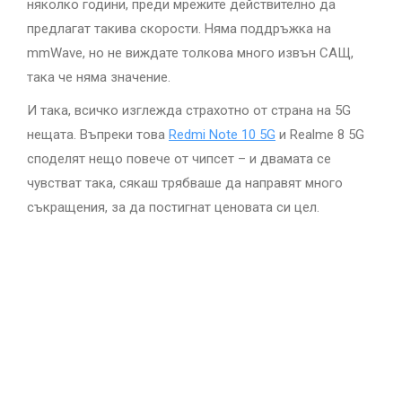
няколко години, преди мрежите действително да
предлагат такива скорости. Няма поддръжка на
mmWave, но не виждате толкова много извън САЩ,
така че няма значение.
И така, всичко изглежда страхотно от страна на 5G
нещата. Въпреки това
Redmi Note 10 5G
и Realme 8 5G
споделят нещо повече от чипсет – и двамата се
чувстват така, сякаш трябваше да направят много
съкращения, за да постигнат ценовата си цел.