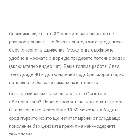
Спомняме си, когато 3G мрежите започнаха да се
разпространяват – те бяха първите, които предлагаха
бърз интернет в движение. Можете да сърфирате
удобно в мрежата и дори да предавате поточно видео
(включително видео чат). Беше голяма работа. След
това дойде 4G и допълнително подобри скоростта, но
по-важното беше, че намали латентността.
Сега преминаваме към следващото G и какво
обещава това? Повече скорост, по-малко латентност.
С телефон като Redmi Note 10 5G можете да бъдете
сред първите, които ще изпитат мрежи от следващо
поколение без ценовата премия на най-модерните
технологии.