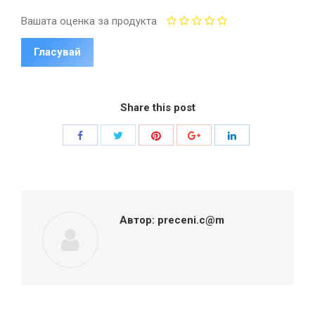
Вашата оценка за продукта
Share this post
Share
Share
Share
Share
Share
with
with
with
with
with
Twitter
Pinterest
Facebook
Google+
LinkedIn
Автор:
preceni.c@m