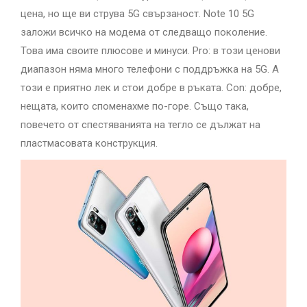
цена, но ще ви струва 5G свързаност. Note 10 5G
заложи всичко на модема от следващо поколение.
Това има своите плюсове и минуси. Pro: в този ценови
диапазон няма много телефони с поддръжка на 5G. А
този е приятно лек и стои добре в ръката. Con: добре,
нещата, които споменахме по-горе. Също така,
повечето от спестяванията на тегло се дължат на
пластмасовата конструкция.