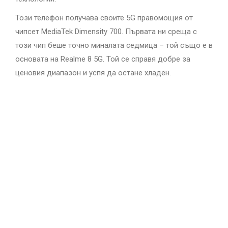
Този телефон получава своите 5G правомощия от
чипсет MediaTek Dimensity 700. Първата ни среща с
този чип беше точно миналата седмица – той също е в
основата на Realme 8 5G. Той се справя добре за
ценовия диапазон и успя да остане хладен.