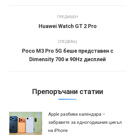
Post
ПРЕДИШЕН
navigation
Huawei Watch GT 2 Pro
Previous
post:
СЛЕДВАЩ
Poco M3 Pro 5G беше представен с
Next
Dimensity 700 и 90Hz дисплей
post:
Препоръчани статии
Apple разбива календара –
забравете за едногодишния цикъл
на iPhone