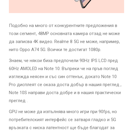
Подобно на много от конкурентните предложения в
този сегмент, 48MP основната камера отзад не може
да записва 4K видео. Realme 8 5G не може, например,
нито Oppo A74 5G. Всички те достигат 1080p.
Знаем, че някои биха предпочели 90Hz IPS LCD пред
60Hz AMOLED на Note 10. Въпреки че на пръв поглед
изглежда неясен и със син оттенък, докато Note 10
Pro дисплеят се оказа доста добър в нашия преглед ,
Note 10S направи доста добре и в нашия практически
преглед .
GPU не може да изпълнява много игри при 90fps, но
потребителският интерфейс се затваря гладко и 5G
връзката с ниска латентност ще бъде благодат за