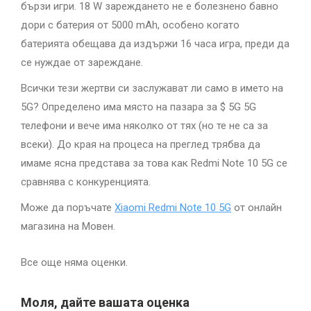
бързи игри. 18 W зареждането не е болезнено бавно
дори с батерия от 5000 mAh, особено когато
батерията обещава да издържи 16 часа игра, преди да
се нуждае от зареждане.
Всички тези жертви си заслужават ли само в името на
5G? Определено има място на пазара за $ 5G 5G
телефони и вече има няколко от тях (но те не са за
всеки). До края на процеса на преглед трябва да
имаме ясна представа за това как Redmi Note 10 5G се
сравнява с конкуренцията.
Може да поръчате
Xiaomi Redmi Note 10 5G
от онлайн
магазина на Мовен.
Все още няма оценки.
Моля, дайте вашата оценка