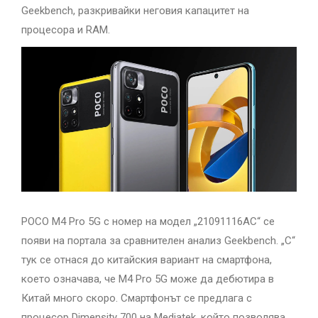
Geekbench, разкривайки неговия капацитет на
процесора и RAM.
POCO M4 Pro 5G с номер на модел „21091116AC“ се
появи на портала за сравнителен анализ Geekbench. „C“
тук се отнася до китайския вариант на смартфона,
което означава, че M4 Pro 5G може да дебютира в
Китай много скоро. Смартфонът се предлага с
процесор Dimensity 700 на Mediatek, който позволява