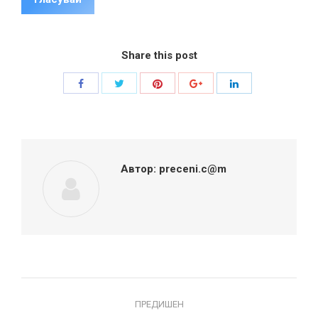
Share this post
Share
Share
Share
Share
Share
with
with
with
with
with
Twitter
Pinterest
Facebook
Google+
LinkedIn
Автор:
preceni.c@m
Post
ПРЕДИШЕН