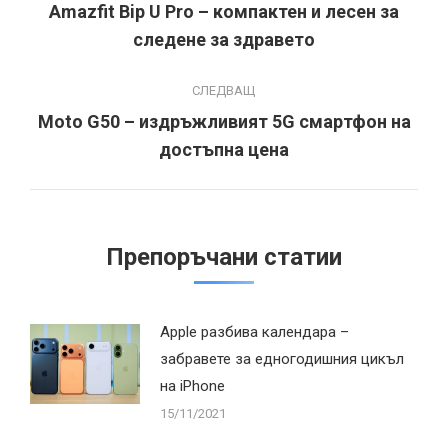
navigation
Amazfit Bip U Pro – компактен и лесен за
Previous
следене за здравето
post:
СЛЕДВАЩ
Moto G50 – издръжливият 5G смартфон на
Next
достъпна цена
post:
Препоръчани статии
Apple разбива календара –
забравете за едногодишния цикъл
на iPhone
15/11/2021