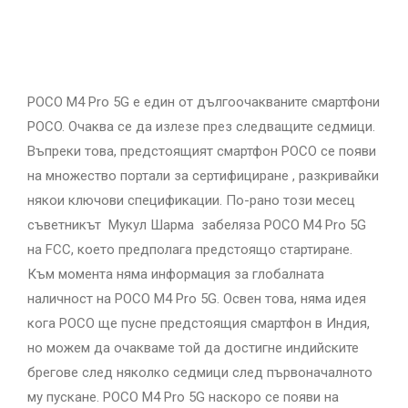
POCO M4 Pro 5G е един от дългоочакваните смартфони
POCO. Очаква се да излезе през следващите седмици.
Въпреки това, предстоящият смартфон POCO се появи
на множество портали за сертифициране , разкривайки
някои ключови спецификации. По-рано този месец
съветникът Мукул Шарма забеляза POCO M4 Pro 5G
на FCC, което предполага предстоящо стартиране.
Към момента няма информация за глобалната
наличност на POCO M4 Pro 5G. Освен това, няма идея
кога POCO ще пусне предстоящия смартфон в Индия,
но можем да очакваме той да достигне индийските
брегове след няколко седмици след първоначалното
му пускане. POCO M4 Pro 5G наскоро се появи на