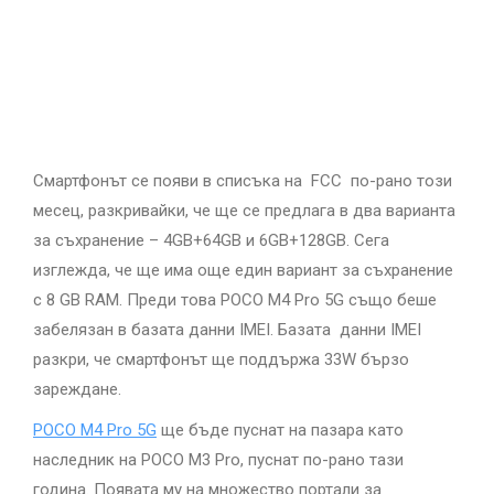
Смартфонът се появи в списъка на FCC по-рано този
месец, разкривайки, че ще се предлага в два варианта
за съхранение – 4GB+64GB и 6GB+128GB. Сега
изглежда, че ще има още един вариант за съхранение
с 8 GB RAM. Преди това POCO M4 Pro 5G също беше
забелязан в базата данни IMEI. Базата данни IMEI
разкри, че смартфонът ще поддържа 33W бързо
зареждане.
POCO M4 Pro 5G
ще бъде пуснат на пазара като
наследник на POCO M3 Pro, пуснат по-рано тази
година. Появата му на множество портали за