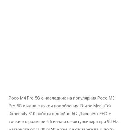
Poco M4 Pro 5G е наследник на популярния Poco M3
Pro 5G и идва с някои подобрения. Вътре MediaTek
Dimensity 810 работи с двойно 5G. Дисплеят FHD +
точки е с размери 6,6 инча и се актуализира при 90 Hz.
Батерията от 5000 mAh може да се зарежда с до 33