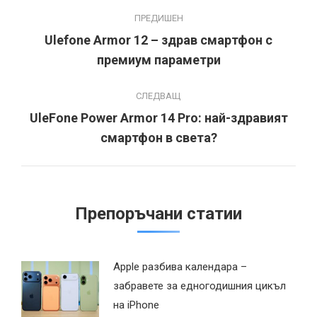
Post
ПРЕДИШЕН
navigation
Ulefone Armor 12 – здрав смартфон с
Previous
премиум параметри
post:
СЛЕДВАЩ
UleFone Power Armor 14 Pro: най-здравият
Next
смартфон в света?
post:
Препоръчани статии
Apple разбива календара –
забравете за едногодишния цикъл
на iPhone