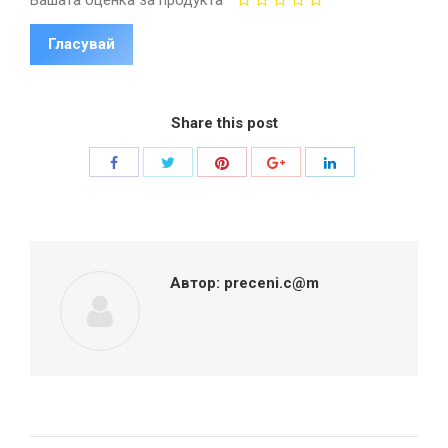
Share this post
Share
Share
Share
Share
Share
with
with
with
with
with
Twitter
Pinterest
Facebook
Google+
LinkedIn
Автор:
preceni.c@m