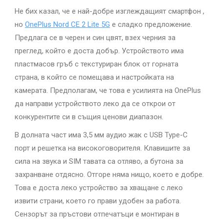
Не бих казал, че е най-добре изглеждащият смартфон ,
но
OnePlus Nord CE 2 Lite 5G
е сладко предложение.
Предлага се в черен и син цвят, взех черния за
преглед, който е доста добър. Устройството има
пластмасов гръб с текстуриран блок от горната
страна, в който се помещава и настройката на
камерата. Предполагам, че това е усилията на OnePlus
да направи устройството леко да се открои от
конкурентите си в същия ценови диапазон.
В долната част има 3,5 мм аудио жак с USB Type-C
порт и решетка на високоговорителя. Клавишите за
сила на звука и SIM тавата са отляво, а бутона за
захранване отдясно. Отгоре няма нищо, което е добре.
Това е доста леко устройство за хващане с леко
извити страни, което го прави удобен за работа.
Сензорът за пръстови отпечатъци е монтиран в