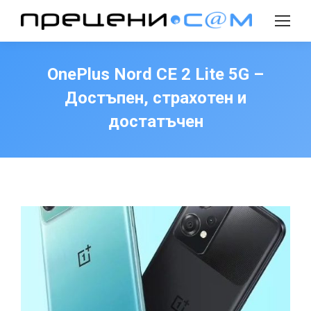
Search:
OnePlus Nord CE 2 Lite 5G –
Достъпен, страхотен и
достатъчен