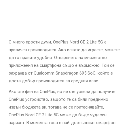
С много прости думи, OnePlus Nord CE 2 Lite 5G е
приличен производител. Ако искате да играете, можете
да го правите удобно. Отварянето на множество
приложения на смартфона също е възможно. Той се
захранва от Qualcomm Snapdragon 695 SoC, който е
доста добър производител за средния клас.
Ако сте фен на OnePlus, но не сте успели да получите
OnePlus устройство, защото те са били предимно
извън бюджета ви, тогава не се притеснявайте,
OnePlus Nord CE 2 Lite 5G може да бъде чудесен
вариант. В момента това е най-достъпният смартфон