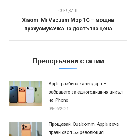
СЛЕДВАЩ
Xiaomi Mi Vacuum Mop 1C – мощна
Next
прахусмукачка на достъпна цена
post:
Препоръчани статии
Apple разбива календара –
забравете за едногодишния цикъл
на iPhone
09/06/2021
Прощавай, Qualcomm. Apple вече
прави своя 5G революция