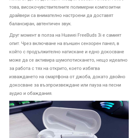
това, високочувствителните полимерни композитни
драйвери са внимателно настроени да доставят
балансиран, автентичен звук.
Друг момент в полза на Huawei FreeBuds 3i е самият
опит. Чрез включване на външен сензорен панел, в
който с продължително натискане и едно докосване
може да се активира шумопотискането, нещо идеално
за работа с тях на открито, което избягва
изваждането на смартфона от джоба, докато двойно
докосване за възпроизвеждане или пауза на песни
аудио и обаждания.