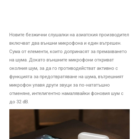
Новите безжични слушалки на азиатския производител
включват два външни микрофона и един вътрешен.
Сума от елементи, които допринасят за премахването
на шума. Докато външните микрофони откриват
околния шум, за да го противодействат активно с
функцията за предотвратяване на шума, вътрешният
микрофон улавя други звуци за по-нататъшно
отменяне, интелигентно намалявайки фоновия шум с
до 32 dB.