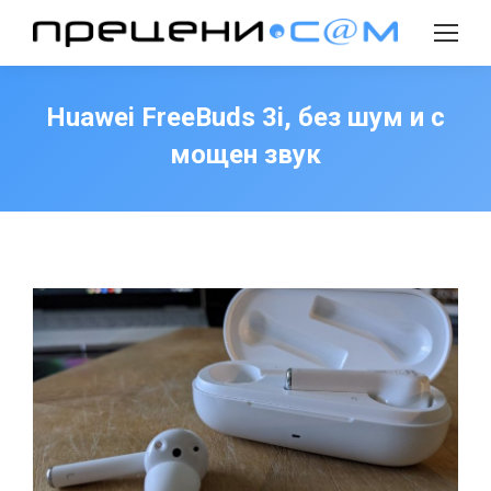
Search:
Huawei FreeBuds 3i, без шум и с
мощен звук