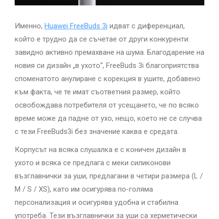
Именно,
Huawei FreeBuds 3i
идват с диференциал,
който е трудно да се съчетае от други конкуренти:
завидно активно премахване на шума. Благодарение на
новия си дизайн „в ухото“, FreeBuds 3i благоприятства
споменатото анулиране с корекция в ушите, добавено
към факта, че те имат съответния размер, който
освобождава потребителя от усещането, че по всяко
време може да падне от ухо, нещо, което не се случва
с тези FreeBuds3i без значение каква е средата.
Корпусът на всяка слушалка е с коничен дизайн в
ухото и всяка се предлага с меки силиконови
възглавнички за уши, предлагани в четири размера (L /
M / S / XS), като им осигурява по-голяма
персонализация и осигурява удобна и стабилна
употреба. Тези възглавнички за уши са херметически