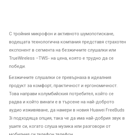
С тройния микрофон и активното шумопотискане,
водещата технологична компания представя страхотен
експонент в сегмента на безжичните слушалки или
TrueWireless –TWS- на цена, която е трудно да се
победи.
Безжичните слушалки се превърнаха в идеалния
продукт за комфорт, практичност и ергономичност.
Това направи колумбийския потребител, който се
радва и който винаги е в търсене на най-доброто
аудио изживяване, да намери в новия Huawei FreeBuds
3i подходяща опция, така че да има най-добрия звук в
ушите си, когато слуша музика или разговори от
мобилния си телефон телефон.