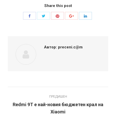
Share this post
Share
Share
Share
Share
Share
with
with
with
with
with
Twitter
Pinterest
Facebook
Google+
LinkedIn
Автор:
preceni.c@m
Post
ПРЕДИШЕН
navigation
Redmi 9T е най-новия бюджетен крал на
Previous
Xiaomi
post: