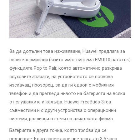
За да допълни това изживяване, Huawei предлага за
своите терминали (които имат система EMUI10 нататък)
функцията Pop to Pair, която автоматично разкрива
слуховите апарати, на устройството се появява
изскачащ прозорец, за да ги сдвои с мобилния
телефон и да прегледа нивото на батерията на всяка
от слушалките и калъфа. Huawei FreeBuds 3i са
съвместими и с други устройства с операционни
системи, различни от тези на азиатската фирма.
Батерията е друга точка, която трябва да се
подчертае. Едно зареждане предлага до 3,5 часа