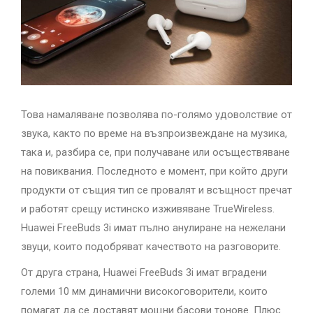
Това намаляване позволява по-голямо удоволствие от
звука, както по време на възпроизвеждане на музика,
така и, разбира се, при получаване или осъществяване
на повиквания. Последното е момент, при който други
продукти от същия тип се провалят и всъщност пречат
и работят срещу истинско изживяване TrueWireless.
Huawei FreeBuds 3i имат пълно анулиране на нежелани
звуци, които подобряват качеството на разговорите.
От друга страна, Huawei FreeBuds 3i имат вградени
големи 10 мм динамични високоговорители, които
помагат да се доставят мощни басови тонове. Плюс