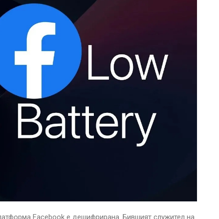
латформа Facebook е дешифрирана. Бившият служител на