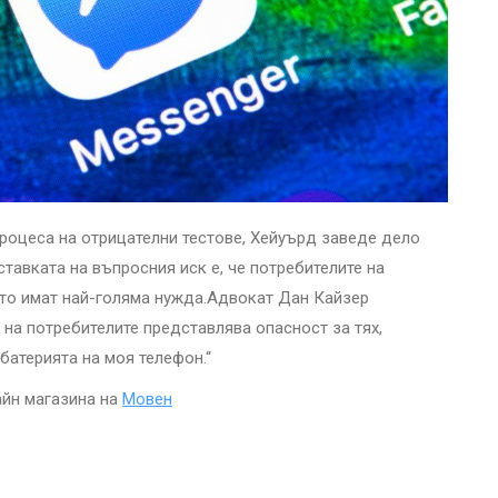
процеса на отрицателни тестове, Хейуърд заведе дело
авката на въпросния иск е, че потребителите на
ато имат най-голяма нужда.Адвокат Дан Кайзер
 на потребителите представлява опасност за тях,
батерията на моя телефон.“
айн магазина на
Мовен