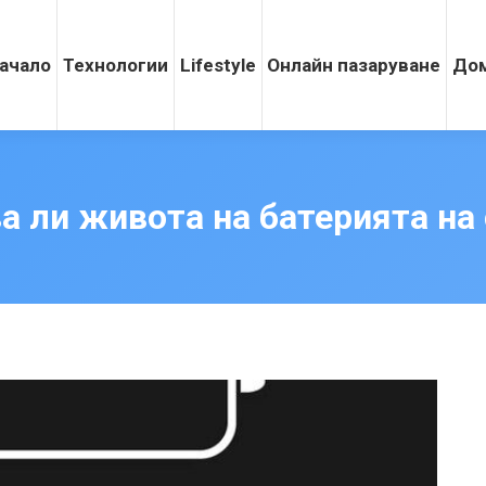
ачало
Технологии
Lifestyle
Онлайн пазаруване
Дом
ва ли живота на батерията на