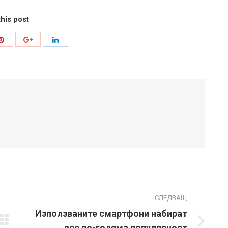
his post
Share
Share
Share
with
with
with
Pinterest
Google+
LinkedIn
СЛЕДВАЩ
Използваните смартфони набират
Next
все по-голяма популярност