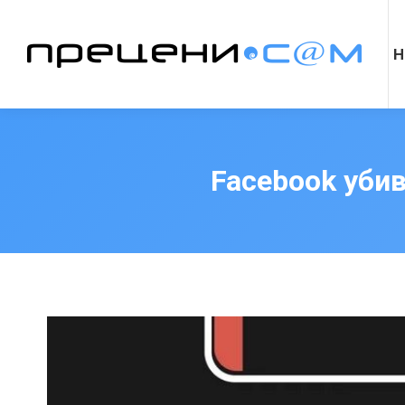
Н
Facebook уби