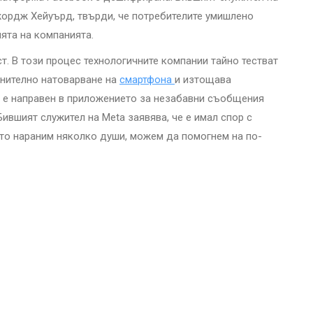
жордж Хейуърд, твърди, че потребителите умишлено
ята на компанията.
т. В този процес технологичните компании тайно тестват
лнително натоварване на
смартфона
и изтощава
т е направен в приложението за незабавни съобщения
ившият служител на Meta заявява, че е имал спор с
като нараним няколко души, можем да помогнем на по-