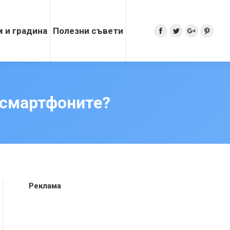
 и градина
Полезни съвети
Search:
Facebook
Twitter
Google+
Pinter
 смартфоните?
Реклама