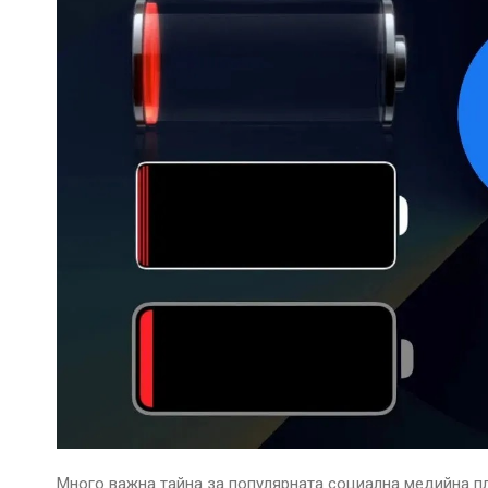
Много важна тайна за популярната социална медийна п