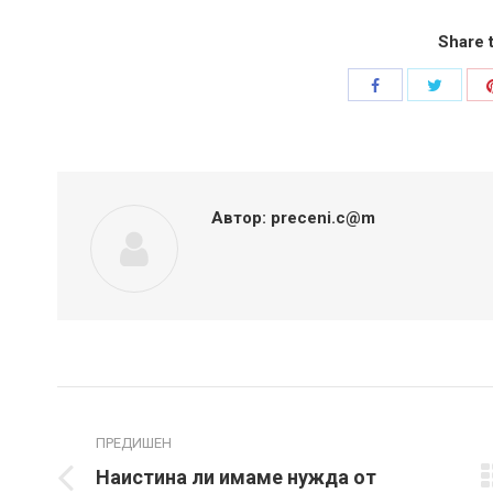
Share t
Share
Share
with
with
Twitter
Facebook
Автор:
preceni.c@m
Post
navigation
ПРЕДИШЕН
Наистина ли имаме нужда от
Previous