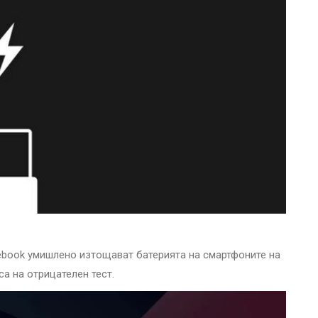
ebook умишлено изтощават батерията на смартфоните на
са на отрицателен тест.