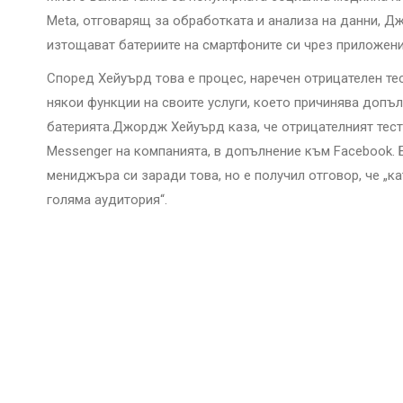
Meta, отговарящ за обработката и анализа на данни, Д
изтощават батериите на смартфоните си чрез приложени
Според Хейуърд това е процес, наречен отрицателен тес
някои функции на своите услуги, което причинява допъ
батерията.Джордж Хейуърд каза, че отрицателният тес
Messenger на компанията, в допълнение към Facebook. Б
мениджъра си заради това, но е получил отговор, че „
голяма аудитория“.