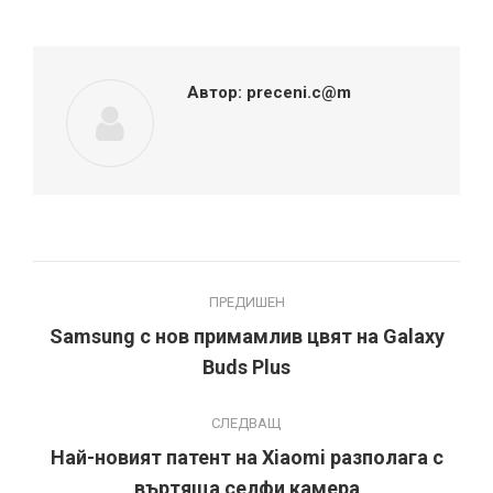
Twitter
Pinterest
Facebook
Google+
LinkedIn
Автор:
preceni.c@m
Post
ПРЕДИШЕН
navigation
Samsung с нов примамлив цвят на Galaxy
Previous
Buds Plus
post:
СЛЕДВАЩ
Най-новият патент на Xiaomi разполага с
Next
въртяща селфи камера