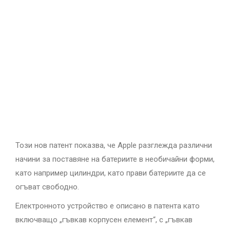
Този нов патент показва, че Apple разглежда различни
начини за поставяне на батериите в необичайни форми,
като например цилиндри, като прави батериите да се
огъват свободно.
Електронното устройство е описано в патента като
включващо „гъвкав корпусен елемент“, с „гъвкав