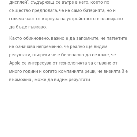
дисплей“, съдържащ се вътре в него, което по
същество предполага, че не само батерията, но и
голяма част от корпуса на устройството е планирано
да бъде гъвкаво.
Както обикновено, важно е да запомните, че патентите
не означава непременно, че реално ще видим
резултати, въпреки че е безопасно да се каже, че
Apple се интересува от технологията за сгъване от
много години и когато компанията реши, че визията й е
възможна , може да видим резултати.