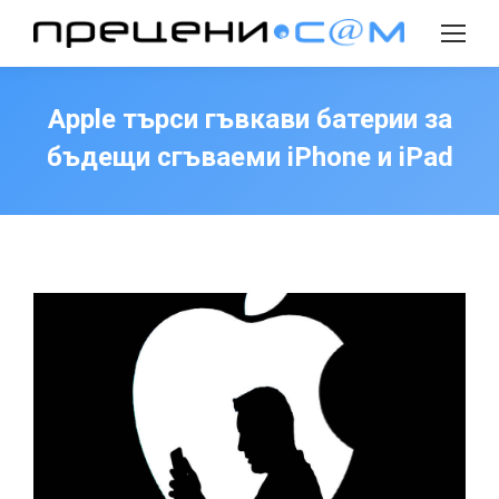
Search:
Apple търси гъвкави батерии за
бъдещи сгъваеми iPhone и iPad