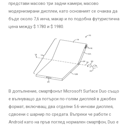
представи масово три задни камери, масово
модернизирани дисплеи, като основният се очаква да
бъде около 7,6 инча, макар и по подобна футуристична
цена между $ 1780 и $ 1980.
В допълнение, смартфонът Microsoft Surface Duo също
е вълнуващо да потърси по-голям дисплей в джобен
формат, включващ два отделни 5.6-инчови дисплея,
сдвоени с шарнир по средата. Въпреки че работи с
Android като на пръв поглед нормален смартфон, Duo е