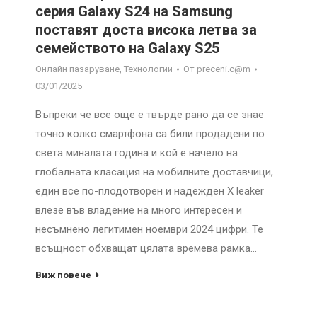
серия Galaxy S24 на Samsung
поставят доста висока летва за
семейството на Galaxy S25
Онлайн пазаруване
,
Технологии
От
preceni.c@m
03/01/2025
Въпреки че все още е твърде рано да се знае
точно колко смартфона са били продадени по
света миналата година и кой е начело на
глобалната класация на мобилните доставчици,
един все по-плодотворен и надежден X leaker
влезе във владение на много интересен и
несъмнено легитимен ноември 2024 цифри. Те
всъщност обхващат цялата времева рамка…
Виж повече