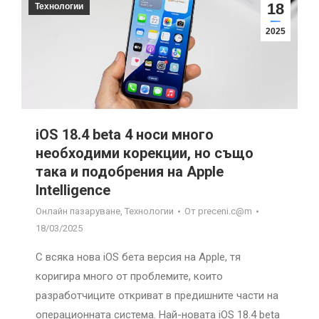
18
Технологии
2025
iOS 18.4 beta 4 носи много
необходими корекции, но също
така и подобрения на Apple
Intelligence
Онлайн пазаруване
,
Технологии
От
preceni.c@m
18/03/2025
С всяка нова iOS бета версия на Apple, тя
коригира много от проблемите, които
разработчиците откриват в предишните части на
операционната система. Най-новата iOS 18.4 beta