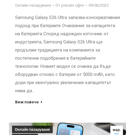
Онлайн пазаруване
От
preceni.c@m
09/06/2025
Samsung Galaxy S26 Ultra запазва консервативния
подход при батериите Очаквания за капацитета
на батерията Според надежден източник от
индустрията, Samsung Galaxy S26 Ultra ще
продължи традицията на компанията за
постепенни подобрения в батерийните
технологии. Новият модел се очаква да бъде
оборудван отново с батерия от 5000 mAh, като
дори при евентуално увеличение капацитетът
няма да…
Виж повече
Онлайн пазаруване
мар.