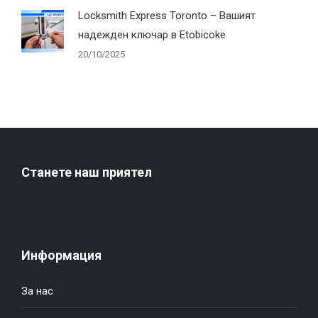
Locksmith Express Toronto – Вашият
надежден ключар в Etobicoke
20/10/2025
Станете наш приятел
Информация
За нас