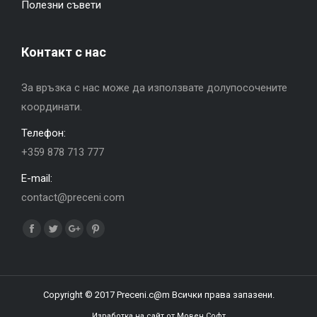
Полезни съвети
Контакт с нас
За връзка с нас може да използвате долупосочените
координати.
Телефон:
+359 878 713 777
E-mail:
contact@preceni.com
Find us on:
Facebook
Twitter
Google+
Pinterest
Copyright © 2017 Preceni.c@m Всички права запазени.
Изработка на сайт от Мовен Софт