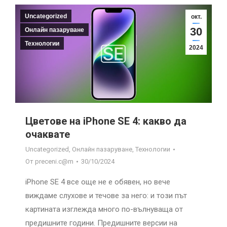
Uncategorized
окт.
30
Онлайн пазаруване
Технологии
2024
Цветове на iPhone SE 4: какво да
очаквате
Uncategorized
,
Онлайн пазаруване
,
Технологии
От
preceni.c@m
30/10/2024
iPhone SE 4 все още не е обявен, но вече
виждаме слухове и течове за него: и този път
картината изглежда много по-вълнуваща от
предишните години. Предишните версии на