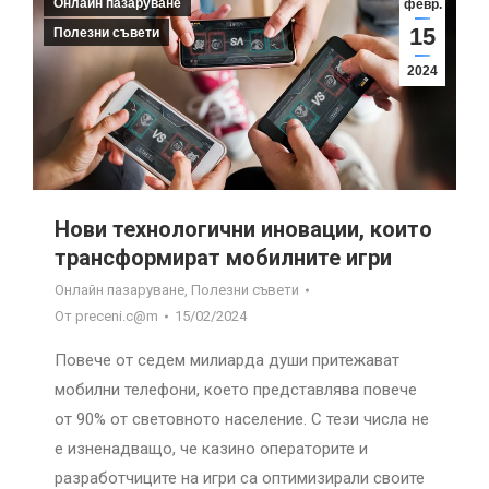
Онлайн пазаруване
февр.
15
Полезни съвети
2024
Нови технологични иновации, които
трансформират мобилните игри
Онлайн пазаруване
,
Полезни съвети
От
preceni.c@m
15/02/2024
Повече от седем милиарда души притежават
мобилни телефони, което представлява повече
от 90% от световното население. С тези числа не
е изненадващо, че казино операторите и
разработчиците на игри са оптимизирали своите