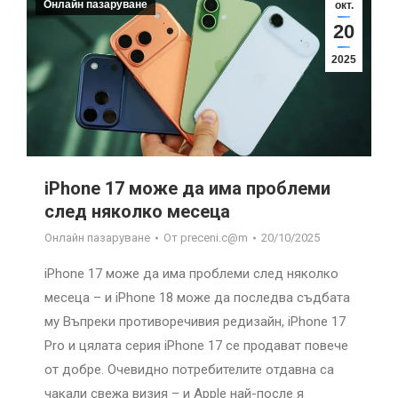
Онлайн пазаруване
окт.
20
2025
iPhone 17 може да има проблеми
след няколко месеца
Онлайн пазаруване
От
preceni.c@m
20/10/2025
iPhone 17 може да има проблеми след няколко
месеца – и iPhone 18 може да последва съдбата
му Въпреки противоречивия редизайн, iPhone 17
Pro и цялата серия iPhone 17 се продават повече
от добре. Очевидно потребителите отдавна са
чакали свежа визия – и Apple най-после я