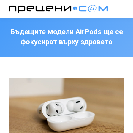
Search:
Бъдещите модели AirPods ще се
фокусират върху здравето