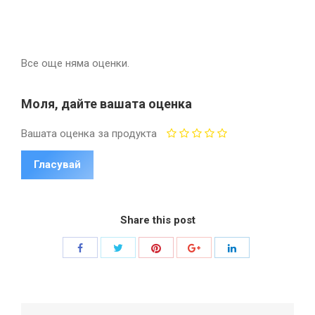
Все още няма оценки.
Моля, дайте вашата оценка
Вашата оценка за продукта
Share this post
Share
Share
Share
Share
Share
with
with
with
with
with
Twitter
Pinterest
Facebook
Google+
LinkedIn