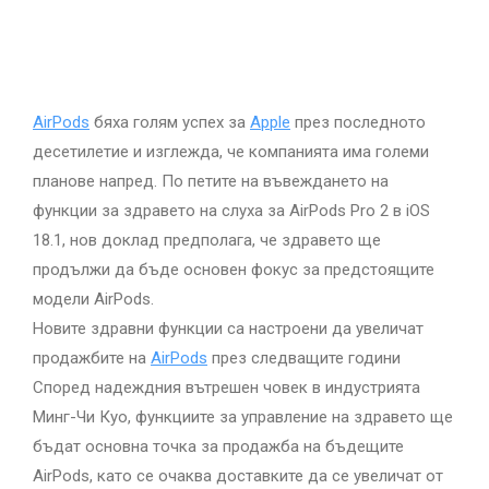
AirPods
бяха голям успех за
Apple
през последното
десетилетие и изглежда, че компанията има големи
планове напред. По петите на въвеждането на
функции за здравето на слуха за AirPods Pro 2 в iOS
18.1, нов доклад предполага, че здравето ще
продължи да бъде основен фокус за предстоящите
модели AirPods.
Новите здравни функции са настроени да увеличат
продажбите на
AirPods
през следващите години
Според надеждния вътрешен човек в индустрията
Минг-Чи Куо, функциите за управление на здравето ще
бъдат основна точка за продажба на бъдещите
AirPods, като се очаква доставките да се увеличат от