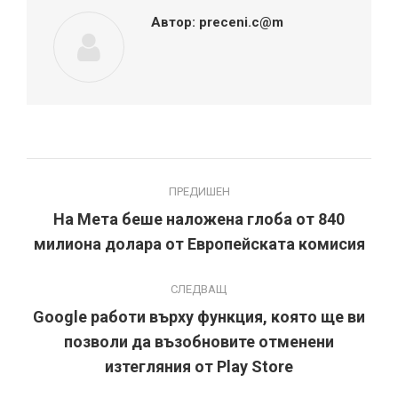
Автор:
preceni.c@m
Post
ПРЕДИШЕН
navigation
На Мета беше наложена глоба от 840
Previous
милиона долара от Европейската комисия
post:
СЛЕДВАЩ
Google работи върху функция, която ще ви
позволи да възобновите отменени
Next
post:
изтегляния от Play Store