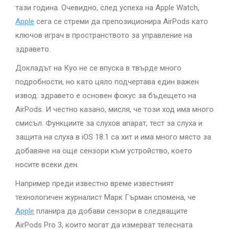
тази година. Очевидно, след успеха на Apple Watch,
Apple
сега се стреми да препозиционира AirPods като
ключов играч в пространството за управление на
здравето.
Докладът на Куо не се впуска в твърде много
подробности, но като цяло подчертава един важен
извод: здравето е основен фокус за бъдещето на
AirPods. И честно казано, мисля, че този ход има много
смисъл. Функциите за слухов апарат, тест за слуха и
защита на слуха в iOS 18.1 са хит и има много място за
добавяне на още сензори към устройство, което
носите всеки ден.
Например преди известно време известният
технологичен журналист Марк Гърман спомена, че
Apple
планира да добави сензори в следващите
AirPods Pro 3, които могат да измерват телесната