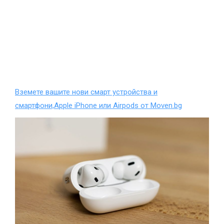
Вземете вашите нови смарт устройства и
смартфони,Apple iPhone или Airpods от Moven.bg